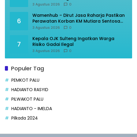
3 Agustus 2026
0
Wamenhub – Dirut Jasa Raharja Pastikan
6
Perawatan Korban KM Mutiara Sentosa
Optimal
3 Agustus 2026
0
Kepala OJK Sulteng Ingatkan Warga
7
Risiko Gadai Ilegal
3 Agustus 2026
0
Populer Tag
PEMKOT PALU
HADIANTO RASYID
PILWAKOT PALU
HADIANTO - IMELDA
Pilkada 2024