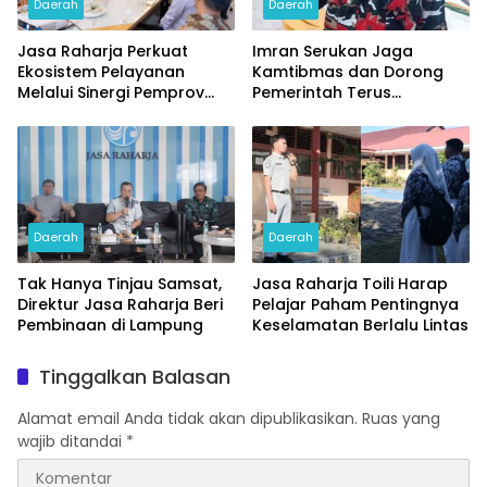
Daerah
Daerah
Jasa Raharja Perkuat
Imran Serukan Jaga
Ekosistem Pelayanan
Kamtibmas dan Dorong
Melalui Sinergi Pemprov
Pemerintah Terus
dan Polda Jambi
Prioritaskan Hak-hak PPPK
Daerah
Daerah
Tak Hanya Tinjau Samsat,
Jasa Raharja Toili Harap
Direktur Jasa Raharja Beri
Pelajar Paham Pentingnya
Pembinaan di Lampung
Keselamatan Berlalu Lintas
Tinggalkan Balasan
Alamat email Anda tidak akan dipublikasikan.
Ruas yang
wajib ditandai
*