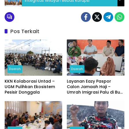
Integritas Wilayah Bebas Korupsi
Pos Terkait
Daerah
Daerah
KKN Kolaborasi Untad –
Layanan Eazy Paspor
UGM Pulihkan Ekosistem
Calon Jamaah Haji –
Pesisir Donggala
Umrah Imigrasi Palu di Buol
dan Tolitoli