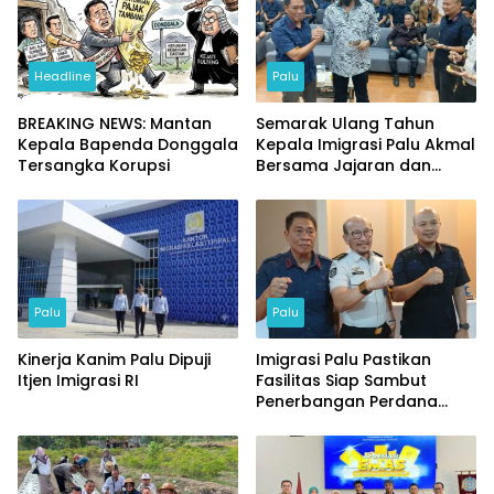
Headline
Palu
BREAKING NEWS: Mantan
Semarak Ulang Tahun
Kepala Bapenda Donggala
Kepala Imigrasi Palu Akmal
Tersangka Korupsi
Bersama Jajaran dan
Tamu Spesial
Palu
Palu
Kinerja Kanim Palu Dipuji
Imigrasi Palu Pastikan
Itjen Imigrasi RI
Fasilitas Siap Sambut
Penerbangan Perdana
Internasional