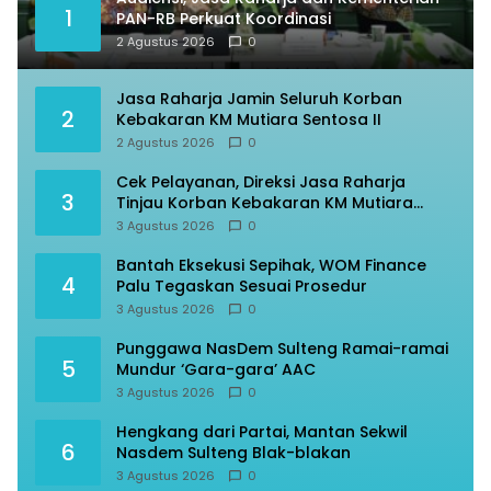
1
PAN-RB Perkuat Koordinasi
2 Agustus 2026
0
Jasa Raharja Jamin Seluruh Korban
2
Kebakaran KM Mutiara Sentosa II
2 Agustus 2026
0
Cek Pelayanan, Direksi Jasa Raharja
3
Tinjau Korban Kebakaran KM Mutiara
Sentosa II
3 Agustus 2026
0
Bantah Eksekusi Sepihak, WOM Finance
4
Palu Tegaskan Sesuai Prosedur
3 Agustus 2026
0
Punggawa NasDem Sulteng Ramai-ramai
5
Mundur ‘Gara-gara’ AAC
3 Agustus 2026
0
Hengkang dari Partai, Mantan Sekwil
6
Nasdem Sulteng Blak-blakan
3 Agustus 2026
0