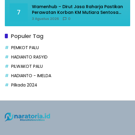
Wamenhub – Dirut Jasa Raharja Pastikan
7
Perawatan Korban KM Mutiara Sentosa
Optimal
3 Agustus 2026
0
Populer Tag
PEMKOT PALU
HADIANTO RASYID
PILWAKOT PALU
HADIANTO - IMELDA
Pilkada 2024