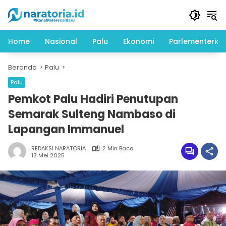
Langsung
ke
konten
Home
Nasional
Palu
Ekonomi
Parlementeria
Beranda
Palu
Palu
Pemkot Palu Hadiri Penutupan
Semarak Sulteng Nambaso di
Lapangan Immanuel
REDAKSI NARATORIA
2 Min Baca
13 Mei 2025