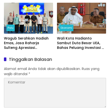
Palu
Ekonomi
Wagub Serahkan Hadiah
Wali Kota Hadianto
Emas, Jasa Raharja
Sambut Duta Besar UEA,
Sulteng Apresiasi
Bahas Peluang Investasi di
Masyarakat Taat Pajak
KEK Palu
Tinggalkan Balasan
Alamat email Anda tidak akan dipublikasikan.
Ruas yang
wajib ditandai
*