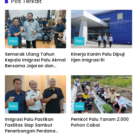
Pos Terkait
Palu
Palu
Semarak Ulang Tahun
Kinerja Kanim Palu Dipuji
Kepala Imigrasi Palu Akmal
Itjen Imigrasi RI
Bersama Jajaran dan
Tamu Spesial
Palu
Palu
Imigrasi Palu Pastikan
Pemkot Palu Tanam 2.000
Fasilitas Siap Sambut
Pohon Cabai
Penerbangan Perdana
Internasional