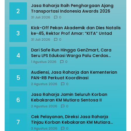
Jasa Raharja Raih Penghargaan Ajang
2
Transportasi Indonesia Awards 2026
31 Juli 2026
0
Kick-Off Pekan Akademik dan Dies Natalis
3
ke-45, Rektor Prof Amar: “KITA” Untad
31 Juli 2026
0
Dari Safe Run Hingga GenZmart, Cara
4
Seru LPS Edukasi Warga Palu Cerdas
Finansial
1 Agustus 2026
0
Audiensi, Jasa Raharja dan Kementerian
5
PAN-RB Perkuat Koordinasi
2 Agustus 2026
0
Jasa Raharja Jamin Seluruh Korban
6
Kebakaran KM Mutiara Sentosa II
2 Agustus 2026
0
Cek Pelayanan, Direksi Jasa Raharja
7
Tinjau Korban Kebakaran KM Mutiara
Sentosa II
3 Agustus 2026
0