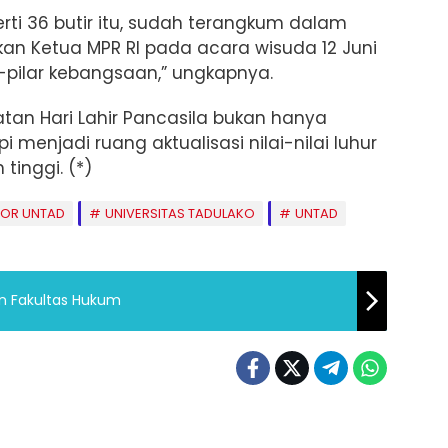
perti 36 butir itu, sudah terangkum dalam
kan Ketua MPR RI pada acara wisuda 12 Juni
-pilar kebangsaan,” ungkapnya.
tan Hari Lahir Pancasila bukan hanya
 menjadi ruang aktualisasi nilai-nilai luhur
tinggi. (*)
TOR UNTAD
UNIVERSITAS TADULAKO
UNTAD
an Fakultas Hukum
ikan
Pendidikan