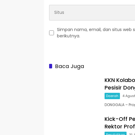
Simpan nama, email, dan situs web 
berikutnya.
Baca Juga
KKN Kolabo
Pesisir Do
Daerah
4 Agus
DONGGALA – Prog
Kick-Off P
Rektor Pro
Pendidikan
31 