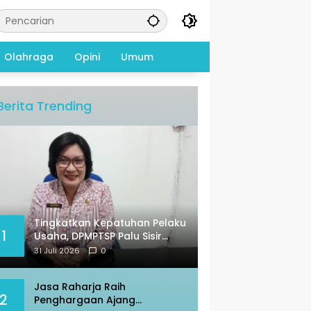
Olahraga
Opini
Umum
Berita Trending
Tingkatkan Kepatuhan Pelaku
1
Usaha, DPMPTSP Palu Sisir
Warkop – Restoran
31 Juli 2026
0
Jasa Raharja Raih
2
Penghargaan Ajang