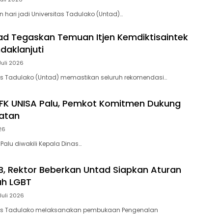
n hari jadi Universitas Tadulako (Untad)…
ad Tegaskan Temuan Itjen Kemdiktisaintek
daklanjuti
Juli 2026
tas Tadulako (Untad) memastikan seluruh rekomendasi…
 FK UNISA Palu, Pemkot Komitmen Dukung
atan
26
 Palu diwakili Kepala Dinas…
, Rektor Beberkan Untad Siapkan Aturan
ah LGBT
Juli 2026
itas Tadulako melaksanakan pembukaan Pengenalan