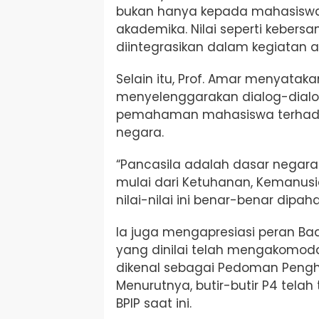
bukan hanya kepada mahasiswa, 
akademika. Nilai seperti kebers
diintegrasikan dalam kegiatan
Selain itu, Prof. Amar menyatak
menyelenggarakan dialog-dia
pemahaman mahasiswa terhadap
negara.
“Pancasila adalah dasar negara 
mulai dari Ketuhanan, Kemanusia
nilai-nilai ini benar-benar dipa
Ia juga mengapresiasi peran Ba
yang dinilai telah mengakomoda
dikenal sebagai Pedoman Pengh
Menurutnya, butir-butir P4 tela
BPIP saat ini.