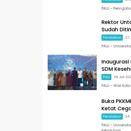
PALU – Peringata
Rektor Unt
Sudah Ditin
Pendidikan
27 
PALU – Universi
Inaugurasi
SDM Keseh
Palu
26 Juli 20
PALU – Wali Kota
Buka PKKMB
Ketat Ceg
Pendidikan
24 
PALU – Univers
Kehidupan…