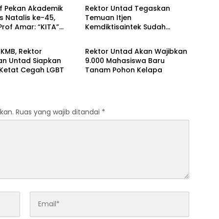
ff Pekan Akademik
Rektor Untad Tegaskan
s Natalis ke-45,
Temuan Itjen
Prof Amar: “KITA”
Kemdiktisaintek Sudah
ikan
Pendidikan
Ditindaklanjuti
KMB, Rektor
Rektor Untad Akan Wajibkan
an Untad Siapkan
9.000 Mahasiswa Baru
 Ketat Cegah LGBT
Tanam Pohon Kelapa
kan.
Ruas yang wajib ditandai
*