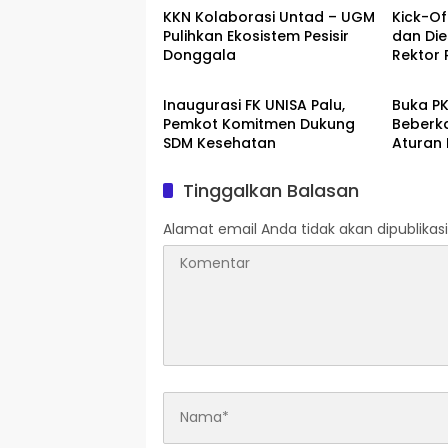
KKN Kolaborasi Untad – UGM
Kick-O
Pulihkan Ekosistem Pesisir
dan Die
Donggala
Rektor 
Palu
Pendid
Untad
Inaugurasi FK UNISA Palu,
Buka PK
Pemkot Komitmen Dukung
Beberk
SDM Kesehatan
Aturan
Tinggalkan Balasan
Alamat email Anda tidak akan dipublikasi