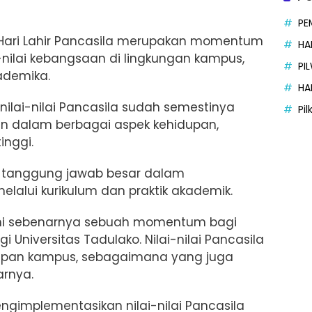
PE
Hari Lahir Pancasila merupakan momentum
HA
-nilai kebangsaan di lingkungan kampus,
PI
ademika.
HA
ilai-nilai Pancasila sudah semestinya
Pi
an dalam berbagai aspek kehidupan,
inggi.
ki tanggung jawab besar dalam
alui kurikulum dan praktik akademik.
i ini sebenarnya sebuah momentum bagi
 Universitas Tadulako. Nilai-nilai Pancasila
upan kampus, sebagaimana yang juga
arnya.
ngimplementasikan nilai-nilai Pancasila