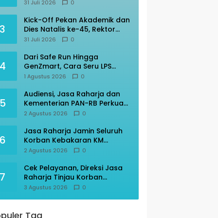
Transportasi Indonesia
31 Juli 2026
0
Awards 2026
Kick-Off Pekan Akademik dan
3
Dies Natalis ke-45, Rektor
Prof Amar: “KITA” Untad
31 Juli 2026
0
Dari Safe Run Hingga
4
GenZmart, Cara Seru LPS
Edukasi Warga Palu Cerdas
1 Agustus 2026
0
Finansial
Audiensi, Jasa Raharja dan
5
Kementerian PAN-RB Perkuat
Koordinasi
2 Agustus 2026
0
Jasa Raharja Jamin Seluruh
6
Korban Kebakaran KM
Mutiara Sentosa II
2 Agustus 2026
0
Cek Pelayanan, Direksi Jasa
7
Raharja Tinjau Korban
Kebakaran KM Mutiara
3 Agustus 2026
0
Sentosa II
puler Tag