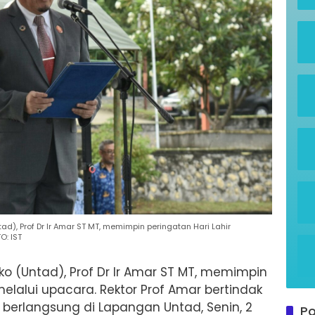
ad), Prof Dr Ir Amar ST MT, memimpin peringatan Hari Lahir
O: IST
ko (Untad), Prof Dr Ir Amar ST MT, memimpin
melalui upacara. Rektor Prof Amar bertindak
 berlangsung di Lapangan Untad, Senin, 2
Po