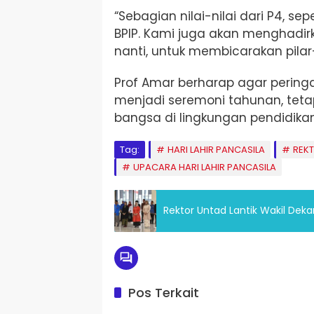
“Sebagian nilai-nilai dari P4, se
BPIP. Kami juga akan menghadir
nanti, untuk membicarakan pilar
Prof Amar berharap agar peringa
menjadi seremoni tahunan, tetapi
bangsa di lingkungan pendidikan 
Tag:
HARI LAHIR PANCASILA
REK
UPACARA HARI LAHIR PANCASILA
Rektor Untad Lantik Wakil Dek
Pos Terkait
Daerah
Pendid