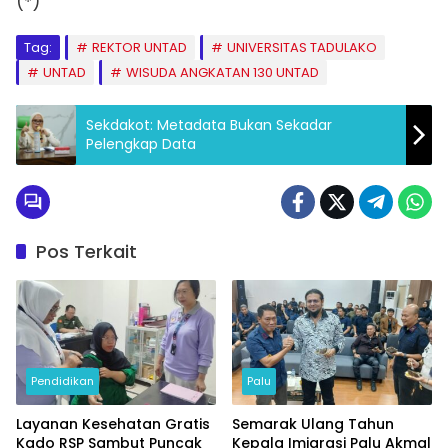
(*)
Tag:
REKTOR UNTAD
UNIVERSITAS TADULAKO
UNTAD
WISUDA ANGKATAN 130 UNTAD
Sekdakot: Metadata Bukan Sekadar
Pelengkap Data
Pos Terkait
Pendidikan
Palu
Layanan Kesehatan Gratis
Semarak Ulang Tahun
Kado RSP Sambut Puncak
Kepala Imigrasi Palu Akmal