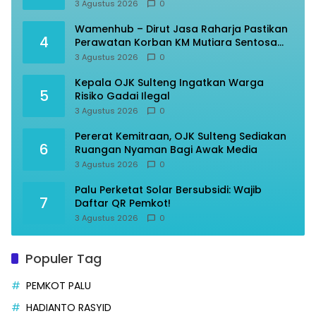
3 Agustus 2026
0
Wamenhub – Dirut Jasa Raharja Pastikan
4
Perawatan Korban KM Mutiara Sentosa
Optimal
3 Agustus 2026
0
Kepala OJK Sulteng Ingatkan Warga
5
Risiko Gadai Ilegal
3 Agustus 2026
0
Pererat Kemitraan, OJK Sulteng Sediakan
6
Ruangan Nyaman Bagi Awak Media
3 Agustus 2026
0
Palu Perketat Solar Bersubsidi: Wajib
7
Daftar QR Pemkot!
3 Agustus 2026
0
Populer Tag
PEMKOT PALU
HADIANTO RASYID