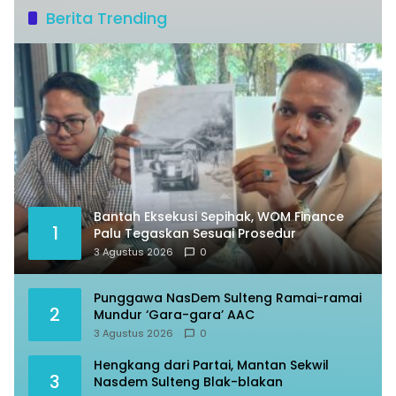
Berita Trending
Bantah Eksekusi Sepihak, WOM Finance
1
Palu Tegaskan Sesuai Prosedur
3 Agustus 2026
0
Punggawa NasDem Sulteng Ramai-ramai
2
Mundur ‘Gara-gara’ AAC
3 Agustus 2026
0
Hengkang dari Partai, Mantan Sekwil
3
Nasdem Sulteng Blak-blakan