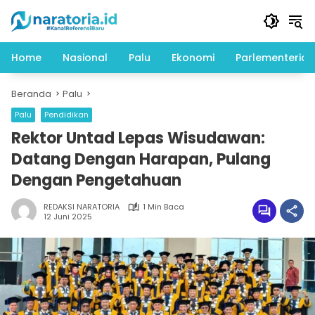
Langsung
ke
konten
Home
Nasional
Palu
Ekonomi
Parlementeria
Beranda
Palu
Palu
Pendidikan
Rektor Untad Lepas Wisudawan:
Datang Dengan Harapan, Pulang
Dengan Pengetahuan
REDAKSI NARATORIA
1 Min Baca
12 Juni 2025