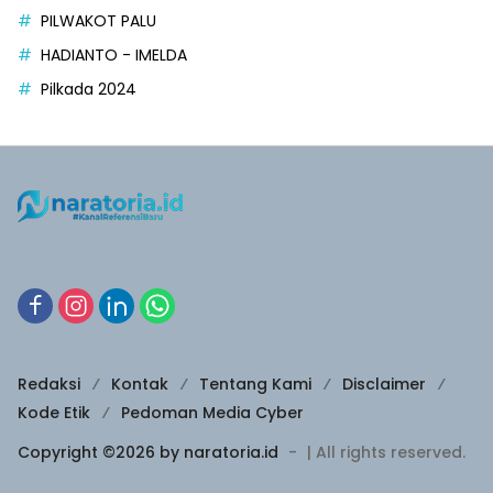
PILWAKOT PALU
HADIANTO - IMELDA
Pilkada 2024
Redaksi
Kontak
Tentang Kami
Disclaimer
Kode Etik
Pedoman Media Cyber
Copyright ©2026 by naratoria.id
-
| All rights reserved.