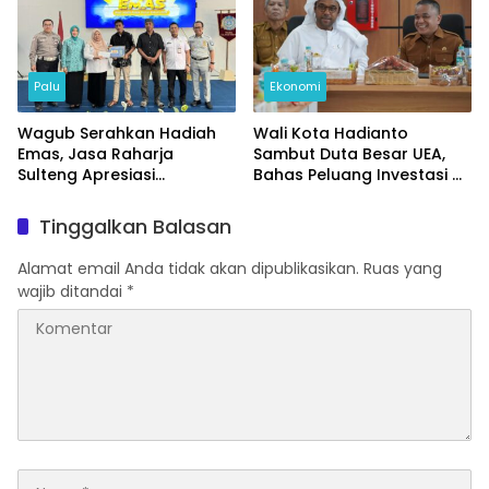
Palu
Ekonomi
Wagub Serahkan Hadiah
Wali Kota Hadianto
Emas, Jasa Raharja
Sambut Duta Besar UEA,
Sulteng Apresiasi
Bahas Peluang Investasi di
Masyarakat Taat Pajak
KEK Palu
Tinggalkan Balasan
Alamat email Anda tidak akan dipublikasikan.
Ruas yang
wajib ditandai
*