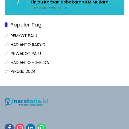
7
Tinjau Korban Kebakaran KM Mutiara
Sentosa II
3 Agustus 2026
0
Populer Tag
PEMKOT PALU
HADIANTO RASYID
PILWAKOT PALU
HADIANTO - IMELDA
Pilkada 2024