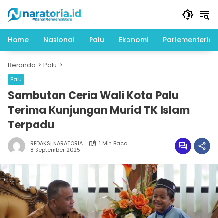
Langsung
ke
konten
Home
Nasional
Palu
Ekonomi
Parlementeria
Beranda
Palu
Palu
Sambutan Ceria Wali Kota Palu
Terima Kunjungan Murid TK Islam
Terpadu
REDAKSI NARATORIA
1 Min Baca
8 September 2025