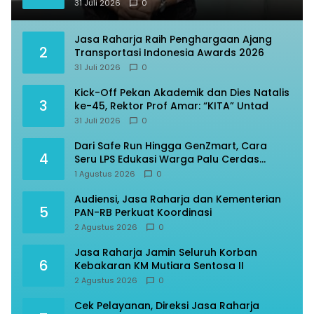
31 Juli 2026
0
Jasa Raharja Raih Penghargaan Ajang
2
Transportasi Indonesia Awards 2026
31 Juli 2026
0
Kick-Off Pekan Akademik dan Dies Natalis
3
ke-45, Rektor Prof Amar: “KITA” Untad
31 Juli 2026
0
Dari Safe Run Hingga GenZmart, Cara
4
Seru LPS Edukasi Warga Palu Cerdas
Finansial
1 Agustus 2026
0
Audiensi, Jasa Raharja dan Kementerian
5
PAN-RB Perkuat Koordinasi
2 Agustus 2026
0
Jasa Raharja Jamin Seluruh Korban
6
Kebakaran KM Mutiara Sentosa II
2 Agustus 2026
0
Cek Pelayanan, Direksi Jasa Raharja