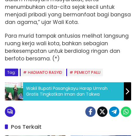
menumbuhkan cita-cita sejak kecil untuk
menjadi pribadi yang bermanfaat bagi bangsa
dan agama,” ujar Wali Kota.
Para murid tampak antusias melihat langsung
ruang kerja wali kota, bahkan sebagian
berkesempatan untuk berdialog ringan dan
berfoto bersama. (*)
Tag:
HADIANTO RASYID
PEMKOT PALU
Wakil Bupati Pasangkayu Harap Umrah
Gratis Tingkatkan Iman dan Takwa
Pos Terkait