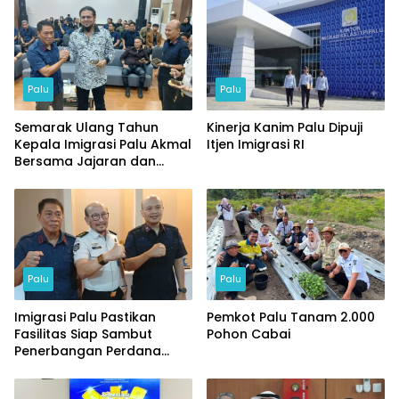
Palu
Palu
Semarak Ulang Tahun
Kinerja Kanim Palu Dipuji
Kepala Imigrasi Palu Akmal
Itjen Imigrasi RI
Bersama Jajaran dan
Tamu Spesial
Palu
Palu
Imigrasi Palu Pastikan
Pemkot Palu Tanam 2.000
Fasilitas Siap Sambut
Pohon Cabai
Penerbangan Perdana
Internasional