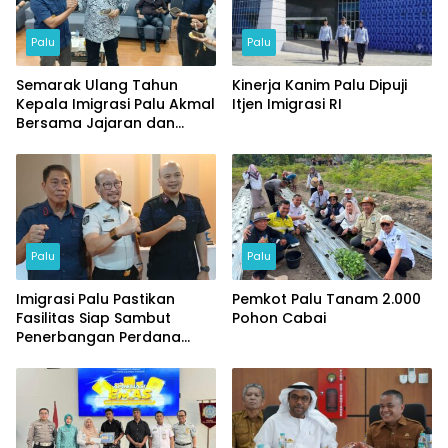
Palu
Palu
Semarak Ulang Tahun
Kinerja Kanim Palu Dipuji
Kepala Imigrasi Palu Akmal
Itjen Imigrasi RI
Bersama Jajaran dan
Tamu Spesial
Palu
Palu
Imigrasi Palu Pastikan
Pemkot Palu Tanam 2.000
Fasilitas Siap Sambut
Pohon Cabai
Penerbangan Perdana
Internasional