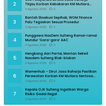
2
Tinjau Korban Kebakaran KM Mutiara
Sentosa II
3 Agustus 2026
0
Bantah Eksekusi Sepihak, WOM Finance
3
Palu Tegaskan Sesuai Prosedur
3 Agustus 2026
0
Punggawa NasDem Sulteng Ramai-ramai
4
Mundur ‘Gara-gara’ AAC
3 Agustus 2026
0
Hengkang dari Partai, Mantan Sekwil
5
Nasdem Sulteng Blak-blakan
3 Agustus 2026
0
Wamenhub – Dirut Jasa Raharja Pastikan
6
Perawatan Korban KM Mutiara Sentosa
Optimal
3 Agustus 2026
0
Kepala OJK Sulteng Ingatkan Warga
7
Risiko Gadai Ilegal
3 Agustus 2026
0