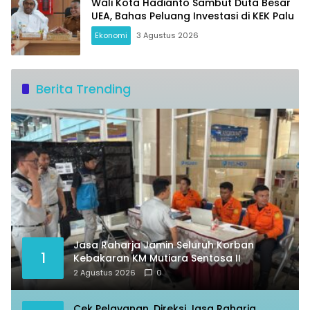
Wali Kota Hadianto Sambut Duta Besar
UEA, Bahas Peluang Investasi di KEK Palu
Ekonomi
3 Agustus 2026
Berita Trending
Jasa Raharja Jamin Seluruh Korban
1
Kebakaran KM Mutiara Sentosa II
2 Agustus 2026
0
Cek Pelayanan, Direksi Jasa Raharja