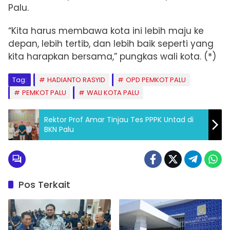
Palu.
“Kita harus membawa kota ini lebih maju ke
depan, lebih tertib, dan lebih baik seperti yang
kita harapkan bersama,” pungkas wali kota. (*)
Tag:
HADIANTO RASYID
OPD PEMKOT PALU
PEMKOT PALU
WALI KOTA PALU
Rektor Prof Amar Tinjau Tes PPPK Untad di
BKN Palu
Pos Terkait