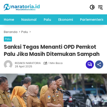
Langsung
ke
konten
Home
Nasional
Palu
Ekonomi
Parlementeria
Beranda
Palu
Palu
Sanksi Tegas Menanti OPD Pemkot
Palu Jika Masih Ditemukan Sampah
REDAKSI NARATORIA
1 Min Baca
28 April 2025