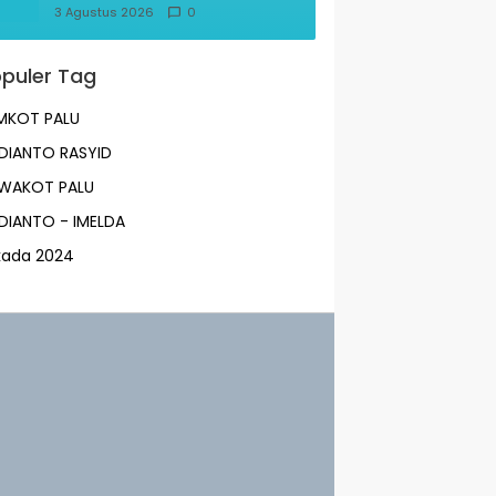
Kebakaran KM Mutiara
3 Agustus 2026
0
Sentosa II
puler Tag
MKOT PALU
DIANTO RASYID
LWAKOT PALU
DIANTO - IMELDA
lkada 2024