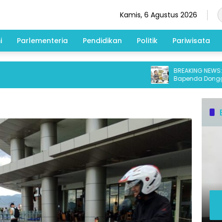
Kamis, 6 Agustus 2026
i
Parlementeria
Pendidikan
Politik
Pariwisata
BREAKING NEWS: Mant
Bapenda Donggala Te