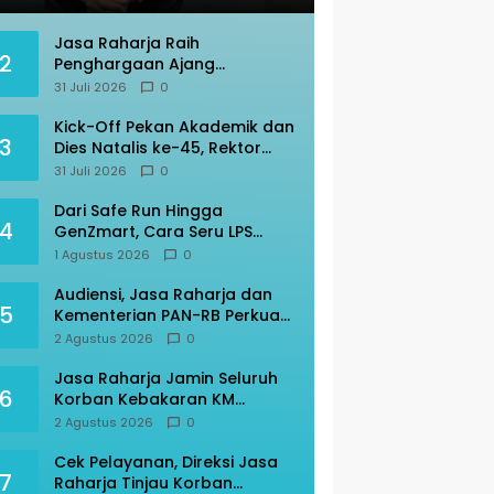
Jasa Raharja Raih
2
Penghargaan Ajang
Transportasi Indonesia
31 Juli 2026
0
Awards 2026
Kick-Off Pekan Akademik dan
3
Dies Natalis ke-45, Rektor
Prof Amar: “KITA” Untad
31 Juli 2026
0
Dari Safe Run Hingga
4
GenZmart, Cara Seru LPS
Edukasi Warga Palu Cerdas
1 Agustus 2026
0
Finansial
Audiensi, Jasa Raharja dan
5
Kementerian PAN-RB Perkuat
Koordinasi
2 Agustus 2026
0
Jasa Raharja Jamin Seluruh
6
Korban Kebakaran KM
Mutiara Sentosa II
2 Agustus 2026
0
Cek Pelayanan, Direksi Jasa
7
Raharja Tinjau Korban