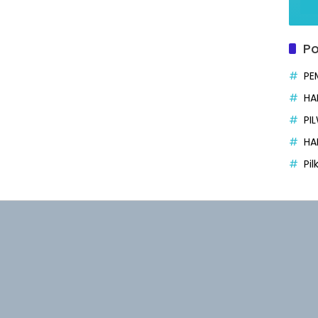
Po
PE
HA
PI
HA
Pi