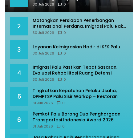
30 Juli 2026
0
Matangkan Persiapan Penerbangan
2
Internasional Perdana, Imigrasi Palu Rakor
dengan Gubernur Sulteng
30 Juli 2026
0
Layanan Keimigrasian Hadir di KEK Palu
3
30 Juli 2026
0
Imigrasi Palu Pastikan Tepat Sasaran,
4
Evaluasi Rehabilitasi Ruang Detensi
30 Juli 2026
0
Tingkatkan Kepatuhan Pelaku Usaha,
5
DPMPTSP Palu Sisir Warkop – Restoran
31 Juli 2026
0
Pemkot Palu Borong Dua Penghargaan
6
Transportasi Indonesia Award 2026
31 Juli 2026
0
Jasa Raharja Raih Penghargaan Ajang