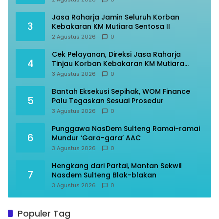
Jasa Raharja Jamin Seluruh Korban
3
Kebakaran KM Mutiara Sentosa II
2 Agustus 2026
0
Cek Pelayanan, Direksi Jasa Raharja
4
Tinjau Korban Kebakaran KM Mutiara
Sentosa II
3 Agustus 2026
0
Bantah Eksekusi Sepihak, WOM Finance
5
Palu Tegaskan Sesuai Prosedur
3 Agustus 2026
0
Punggawa NasDem Sulteng Ramai-ramai
6
Mundur ‘Gara-gara’ AAC
3 Agustus 2026
0
Hengkang dari Partai, Mantan Sekwil
7
Nasdem Sulteng Blak-blakan
3 Agustus 2026
0
Populer Tag