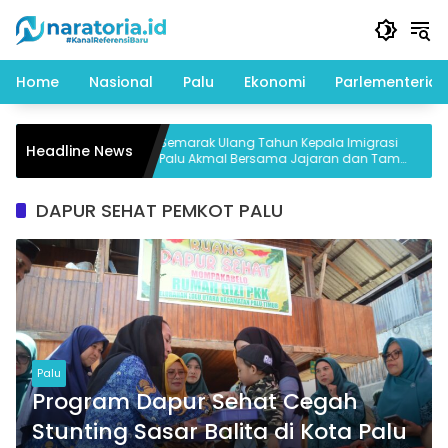
Langsung
ke
konten
Home
Nasional
Palu
Ekonomi
Parlementeria
a
Semarak Ulang Tahun Kepala Imigrasi
Headline News
Korupsi
Palu Akmal Bersama Jajaran dan Tamu
Spesial
DAPUR SEHAT PEMKOT PALU
Palu
Program Dapur Sehat Cegah
Stunting Sasar Balita di Kota Palu