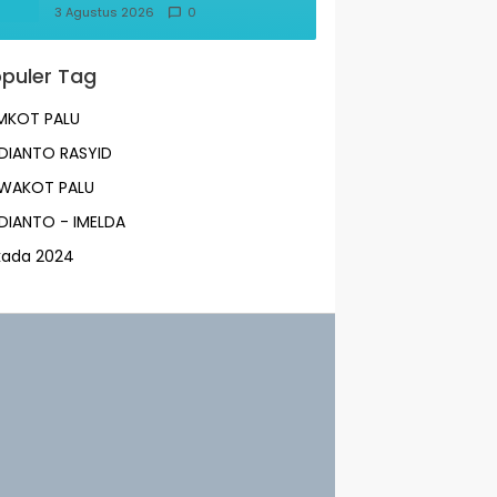
Korban KM Mutiara Sentosa
3 Agustus 2026
0
Optimal
puler Tag
MKOT PALU
DIANTO RASYID
LWAKOT PALU
DIANTO - IMELDA
lkada 2024