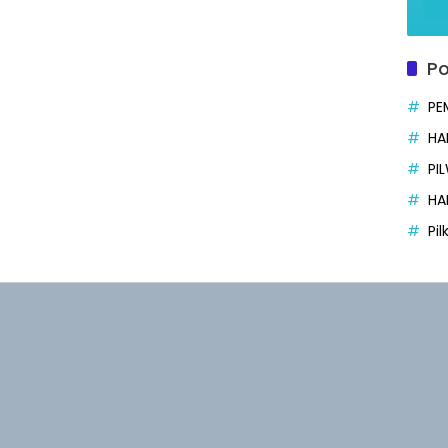
Po
PE
HA
PI
HA
Pi