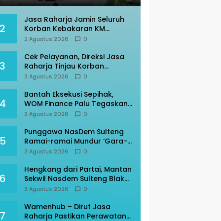
Jasa Raharja Jamin Seluruh
2
Korban Kebakaran KM
Mutiara Sentosa II
2 Agustus 2026
0
Cek Pelayanan, Direksi Jasa
3
Raharja Tinjau Korban
Kebakaran KM Mutiara
3 Agustus 2026
0
Sentosa II
Bantah Eksekusi Sepihak,
4
WOM Finance Palu Tegaskan
Sesuai Prosedur
3 Agustus 2026
0
Punggawa NasDem Sulteng
5
Ramai-ramai Mundur ‘Gara-
gara’ AAC
3 Agustus 2026
0
Hengkang dari Partai, Mantan
6
Sekwil Nasdem Sulteng Blak-
blakan
3 Agustus 2026
0
Wamenhub – Dirut Jasa
7
Raharja Pastikan Perawatan