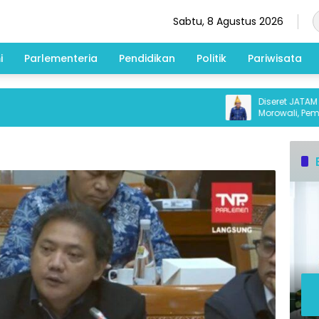
Sabtu, 8 Agustus 2026
i
Parlementeria
Pendidikan
Politik
Pariwisata
Diseret JATAM ke PTU
Morowali, Pemprov S