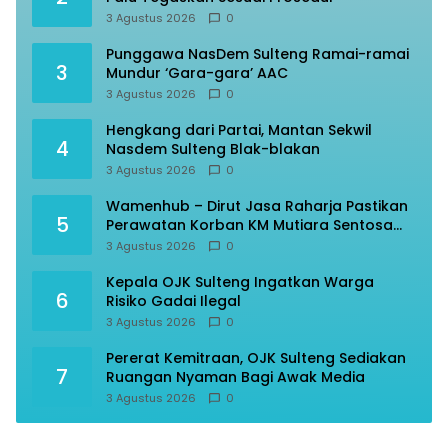
3 Agustus 2026
0
Punggawa NasDem Sulteng Ramai-ramai
3
Mundur ‘Gara-gara’ AAC
3 Agustus 2026
0
Hengkang dari Partai, Mantan Sekwil
4
Nasdem Sulteng Blak-blakan
3 Agustus 2026
0
Wamenhub – Dirut Jasa Raharja Pastikan
5
Perawatan Korban KM Mutiara Sentosa
Optimal
3 Agustus 2026
0
Kepala OJK Sulteng Ingatkan Warga
6
Risiko Gadai Ilegal
3 Agustus 2026
0
Pererat Kemitraan, OJK Sulteng Sediakan
7
Ruangan Nyaman Bagi Awak Media
3 Agustus 2026
0