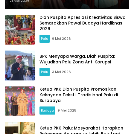
Harus Mahal
21 Mei 2026
Diah Puspita Apresiasi Kreativitas Siswa
Semarakkan Pawai Budaya Hardiknas
2026
Palu
9 Mei 2026
BPK Menyapa Warga, Diah Puspita:
Wujudkan Palu Zona Anti Korupsi
Palu
3 Mei 2026
Ketua PKK Diah Puspita Promosikan
Kekayaan Tekstil Tradisional Palu di
Surabaya
Budaya
9 Mei 2025
Ketua PKK Palu: Masyarakat Harapkan
Pelayanan Anutapura Lebih Baik Lagi