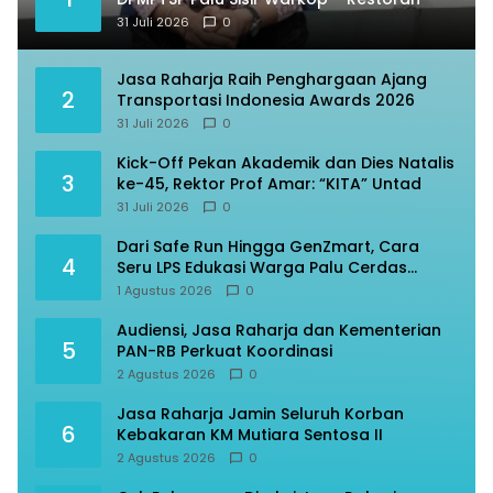
31 Juli 2026
0
Jasa Raharja Raih Penghargaan Ajang
2
Transportasi Indonesia Awards 2026
31 Juli 2026
0
Kick-Off Pekan Akademik dan Dies Natalis
3
ke-45, Rektor Prof Amar: “KITA” Untad
31 Juli 2026
0
Dari Safe Run Hingga GenZmart, Cara
4
Seru LPS Edukasi Warga Palu Cerdas
Finansial
1 Agustus 2026
0
Audiensi, Jasa Raharja dan Kementerian
5
PAN-RB Perkuat Koordinasi
2 Agustus 2026
0
Jasa Raharja Jamin Seluruh Korban
6
Kebakaran KM Mutiara Sentosa II
2 Agustus 2026
0