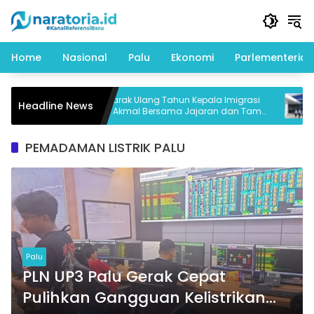
Langsung
ke
konten
Home
Nasional
Palu
Ekonomi
Parlementeria
Semarak Ulang Tahun Kepala Imigrasi
Headline News
Kine
upsi
Palu Akmal Bersama Jajaran dan Tamu
Spesial
PEMADAMAN LISTRIK PALU
Palu
PLN UP3 Palu Gerak Cepat
Pulihkan Gangguan Kelistrikan