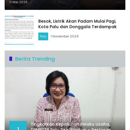
Sistem Palu
11 Mei 2025
Besok, Listrik Akan Padam Mulai Pagi,
Kota Palu dan Donggala Terdampak
Palu
1 November 2024
Berita Trending
Tingkatkan Kepatuhan Pelaku Usaha,
1
DPMPTSP Palu Sisir Warkop – Restoran