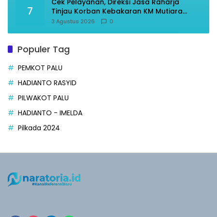
Cek Pelayanan, Direksi Jasa Raharja
7
Tinjau Korban Kebakaran KM Mutiara
Sentosa II
3 Agustus 2026
0
Populer Tag
PEMKOT PALU
HADIANTO RASYID
PILWAKOT PALU
HADIANTO - IMELDA
Pilkada 2024