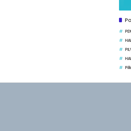
Po
PE
HA
PI
HA
Pi