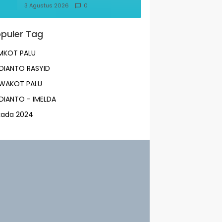
Pemkot!
3 Agustus 2026
0
puler Tag
MKOT PALU
DIANTO RASYID
LWAKOT PALU
DIANTO - IMELDA
lkada 2024