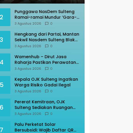
Punggawa NasDem Sulteng
2
Ramai-ramai Mundur ‘Gara-
gara’ AAC
3 Agustus 2026
0
Hengkang dari Partai, Mantan
3
Sekwil Nasdem Sulteng Blak-
blakan
3 Agustus 2026
0
Wamenhub – Dirut Jasa
4
Raharja Pastikan Perawatan
Korban KM Mutiara Sentosa
3 Agustus 2026
0
Optimal
Kepala OJK Sulteng Ingatkan
5
Warga Risiko Gadai Ilegal
3 Agustus 2026
0
Pererat Kemitraan, OJK
6
Sulteng Sediakan Ruangan
Nyaman Bagi Awak Media
3 Agustus 2026
0
Palu Perketat Solar
7
Bersubsidi: Wajib Daftar QR