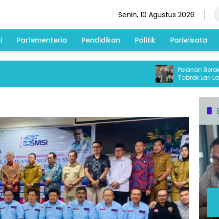
Senin, 10 Agustus 2026
i
Parlementeria
Pendidikan
Politik
Pariwisata
Pelarian Berakhir di
Tabrak Lari Lansia 