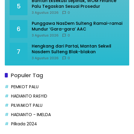
Bantah Eksekusi Sepihak, WOM Finance
5
Palu Tegaskan Sesuai Prosedur
3 Agustus 2026
0
Punggawa NasDem Sulteng Ramai-ramai
6
Mundur ‘Gara-gara’ AAC
3 Agustus 2026
0
Hengkang dari Partai, Mantan Sekwil
7
Nasdem Sulteng Blak-blakan
3 Agustus 2026
0
Populer Tag
PEMKOT PALU
HADIANTO RASYID
PILWAKOT PALU
HADIANTO - IMELDA
Pilkada 2024