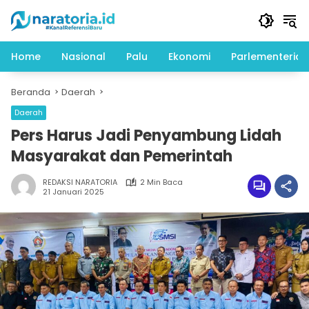
Langsung
ke
konten
Home
Nasional
Palu
Ekonomi
Parlementeria
Beranda
Daerah
Daerah
Pers Harus Jadi Penyambung Lidah
Masyarakat dan Pemerintah
REDAKSI NARATORIA
2 Min Baca
21 Januari 2025