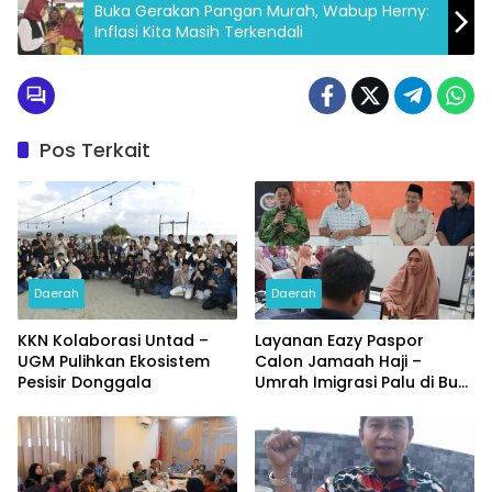
Buka Gerakan Pangan Murah, Wabup Herny:
Inflasi Kita Masih Terkendali
Pos Terkait
Daerah
Daerah
KKN Kolaborasi Untad –
Layanan Eazy Paspor
UGM Pulihkan Ekosistem
Calon Jamaah Haji –
Pesisir Donggala
Umrah Imigrasi Palu di Buol
dan Tolitoli