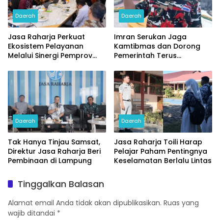
Daerah
Daerah
Jasa Raharja Perkuat
Imran Serukan Jaga
Ekosistem Pelayanan
Kamtibmas dan Dorong
Melalui Sinergi Pemprov
Pemerintah Terus
dan Polda Jambi
Prioritaskan Hak-hak PPPK
Daerah
Daerah
Tak Hanya Tinjau Samsat,
Jasa Raharja Toili Harap
Direktur Jasa Raharja Beri
Pelajar Paham Pentingnya
Pembinaan di Lampung
Keselamatan Berlalu Lintas
Tinggalkan Balasan
Alamat email Anda tidak akan dipublikasikan.
Ruas yang
wajib ditandai
*