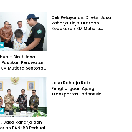
Nasional
Cek Pelayanan, Direksi Jasa
Raharja Tinjau Korban
Kebakaran KM Mutiara
Sentosa II
al
ub – Dirut Jasa
a Pastikan Perawatan
 KM Mutiara Sentosa
Nasional
l
Jasa Raharja Raih
Penghargaan Ajang
Transportasi Indonesia
Awards 2026
al
i, Jasa Raharja dan
erian PAN-RB Perkuat