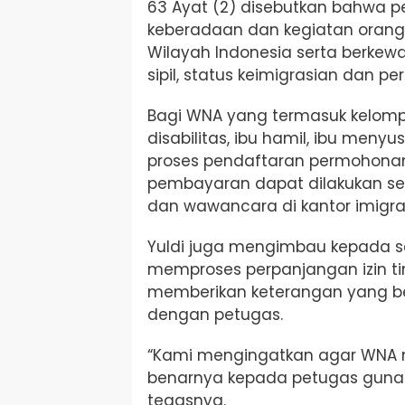
63 Ayat (2) disebutkan bahwa 
keberadaan dan kegiatan orang 
Wilayah Indonesia serta berkew
sipil, status keimigrasian dan p
Bagi WNA yang termasuk kelompo
disabilitas, ibu hamil, ibu meny
proses pendaftaran permohona
pembayaran dapat dilakukan s
dan wawancara di kantor imigras
Yuldi juga mengimbau kepada s
memproses perpanjangan izin t
memberikan keterangan yang b
dengan petugas.
“Kami mengingatkan agar WNA 
benarnya kepada petugas guna m
tegasnya.