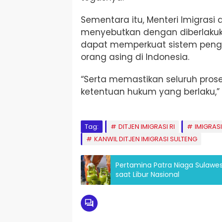
Sementara itu, Menteri Imigras
menyebutkan dengan diberlakukan
dapat memperkuat sistem peng
orang asing di Indonesia.
“Serta memastikan seluruh prose
ketentuan hukum yang berlaku,” 
Tag:
DITJEN IMIGRASI RI
IMIGRASI
KANWIL DITJEN IMIGRASI SULTENG
Pertamina Patra Niaga Sulawe
saat Libur Nasional