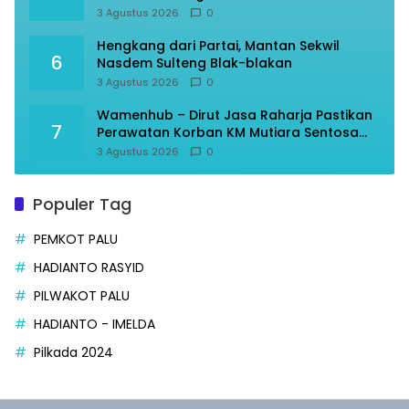
3 Agustus 2026
0
Hengkang dari Partai, Mantan Sekwil
6
Nasdem Sulteng Blak-blakan
3 Agustus 2026
0
Wamenhub – Dirut Jasa Raharja Pastikan
7
Perawatan Korban KM Mutiara Sentosa
Optimal
3 Agustus 2026
0
Populer Tag
PEMKOT PALU
HADIANTO RASYID
PILWAKOT PALU
HADIANTO - IMELDA
Pilkada 2024