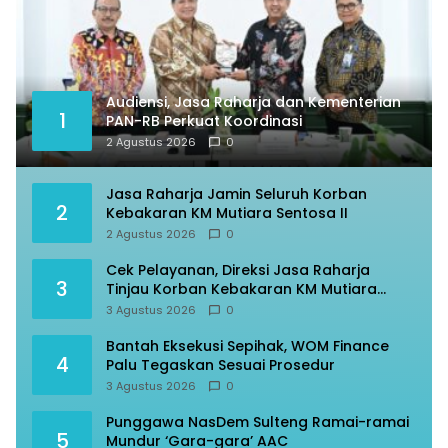
Audiensi, Jasa Raharja dan Kementerian
1
PAN-RB Perkuat Koordinasi
2 Agustus 2026
0
Jasa Raharja Jamin Seluruh Korban
2
Kebakaran KM Mutiara Sentosa II
2 Agustus 2026
0
Cek Pelayanan, Direksi Jasa Raharja
3
Tinjau Korban Kebakaran KM Mutiara
Sentosa II
3 Agustus 2026
0
Bantah Eksekusi Sepihak, WOM Finance
4
Palu Tegaskan Sesuai Prosedur
3 Agustus 2026
0
Punggawa NasDem Sulteng Ramai-ramai
5
Mundur ‘Gara-gara’ AAC