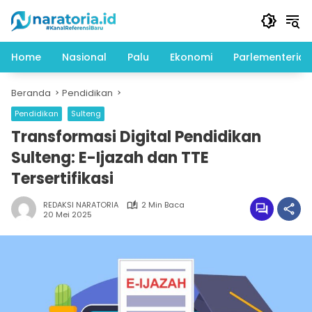
Langsung
ke
konten
Home
Nasional
Palu
Ekonomi
Parlementeria
Beranda
Pendidikan
Pendidikan
Sulteng
Transformasi Digital Pendidikan
Sulteng: E-Ijazah dan TTE
Tersertifikasi
REDAKSI NARATORIA
2 Min Baca
20 Mei 2025