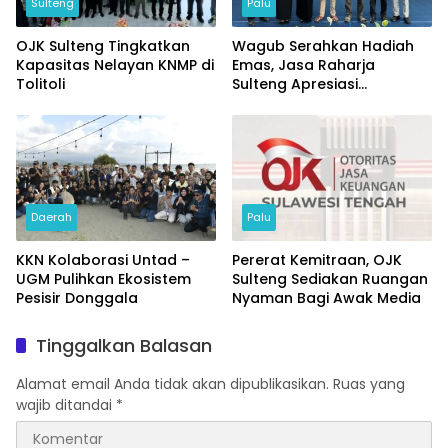
Sulteng
Palu
OJK Sulteng Tingkatkan
Wagub Serahkan Hadiah
Kapasitas Nelayan KNMP di
Emas, Jasa Raharja
Tolitoli
Sulteng Apresiasi
Masyarakat Taat Pajak
Daerah
Palu
KKN Kolaborasi Untad –
Pererat Kemitraan, OJK
UGM Pulihkan Ekosistem
Sulteng Sediakan Ruangan
Pesisir Donggala
Nyaman Bagi Awak Media
Tinggalkan Balasan
Alamat email Anda tidak akan dipublikasikan.
Ruas yang
wajib ditandai
*