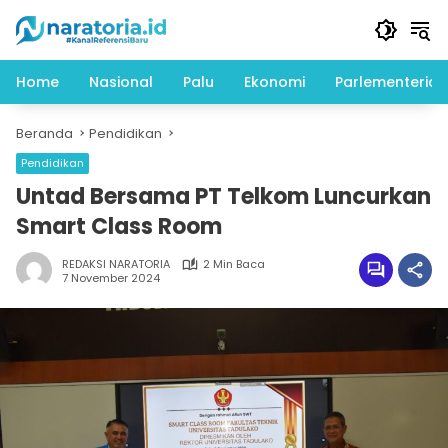
Langsung
ke
konten
Home
Nasional
Palu
Ekonomi
Parlementeria
Beranda
Pendidikan
Pendidikan
Untad Bersama PT Telkom Luncurkan
Smart Class Room
REDAKSI NARATORIA
2 Min Baca
7 November 2024