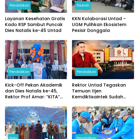
Pendidikan
Daerah
Layanan Kesehatan Gratis
KKN Kolaborasi Untad –
Kado RSP Sambut Puncak
UGM Pulihkan Ekosistem
Dies Natalis ke-45 Untad
Pesisir Donggala
Pendidikan
Pendidikan
Kick-Off Pekan Akademik
Rektor Untad Tegaskan
dan Dies Natalis ke-45,
Temuan Itjen
Rektor Prof Amar: “KITA”
Kemdiktisaintek Sudah
Untad
Ditindaklanjuti
Palu
Pendidikan