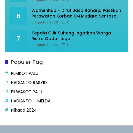
Wamenhub – Dirut Jasa Raharja Pastikan
6
Perawatan Korban KM Mutiara Sentosa
Optimal
3 Agustus 2026
0
Kepala OJK Sulteng Ingatkan Warga
7
Risiko Gadai Ilegal
3 Agustus 2026
0
Populer Tag
PEMKOT PALU
HADIANTO RASYID
PILWAKOT PALU
HADIANTO - IMELDA
Pilkada 2024