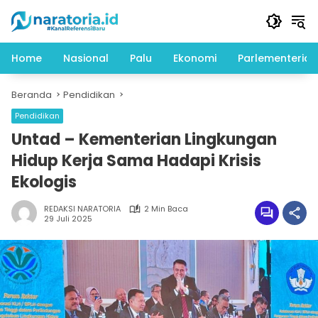
Langsung
ke
konten
Home
Nasional
Palu
Ekonomi
Parlementeria
Beranda
Pendidikan
Pendidikan
Untad – Kementerian Lingkungan
Hidup Kerja Sama Hadapi Krisis
Ekologis
REDAKSI NARATORIA
2 Min Baca
29 Juli 2025