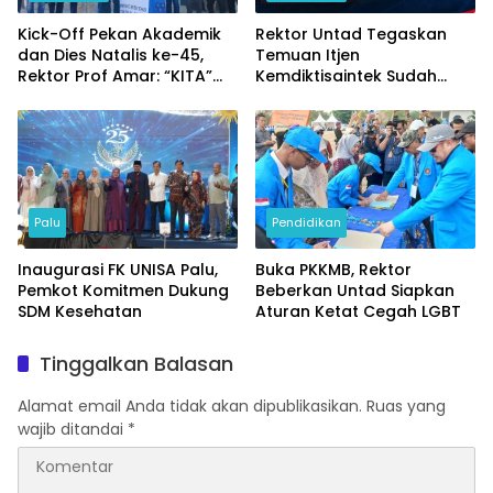
Kick-Off Pekan Akademik
Rektor Untad Tegaskan
dan Dies Natalis ke-45,
Temuan Itjen
Rektor Prof Amar: “KITA”
Kemdiktisaintek Sudah
Untad
Ditindaklanjuti
Palu
Pendidikan
Inaugurasi FK UNISA Palu,
Buka PKKMB, Rektor
Pemkot Komitmen Dukung
Beberkan Untad Siapkan
SDM Kesehatan
Aturan Ketat Cegah LGBT
Tinggalkan Balasan
Alamat email Anda tidak akan dipublikasikan.
Ruas yang
wajib ditandai
*