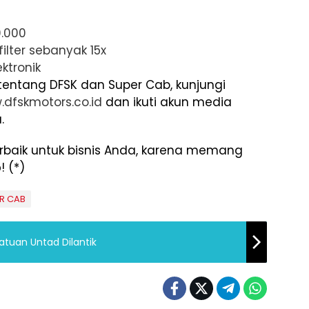
.000
lter sebanyak 15x
ktronik
tentang DFSK dan Super Cab, kunjungi
.dfskmotors.co.id
dan ikuti akun media
.
erbaik untuk bisnis Anda, karena memang
b
! (*)
R CAB
tuan Untad Dilantik