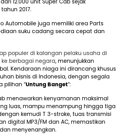
ari 12.000 unit Super Cab sejak
 tahun 2017.
do Automobile juga memiliki area Parts
ediaan suku cadang secara cepat dan
ap populer di kalangan pelaku usaha di
r ke berbagai negara
, menunjukkan
bal. Kendaraan niaga ini dirancang khusus
han bisnis di Indonesia, dengan segala
pilihan “
Untung Banget
“:
Cab menawarkan kenyamanan maksimal
ang luas, mampu menampung hingga tiga
ngan kemudi T 3-stroke, tuas transmisi
uran digital MP3/FM dan AC, memastikan
n dan menyenangkan.