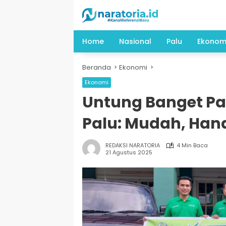
Langsung
ke
konten
Home
Nasional
Palu
Ekonom
Beranda
Ekonomi
Ekonomi
Untung Banget Pak
Palu: Mudah, Han
REDAKSI NARATORIA
4 Min Baca
21 Agustus 2025