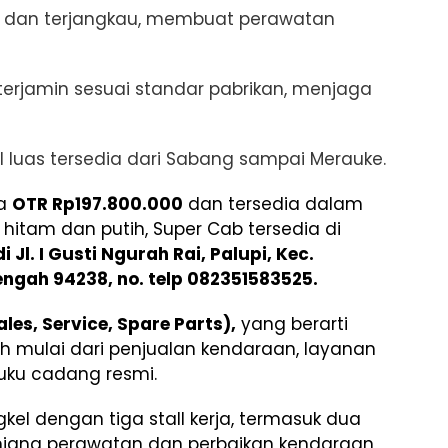
f dan terjangkau, membuat perawatan
terjamin sesuai standar pabrikan, menjaga
luas tersedia dari Sabang sampai Merauke.
ga
OTR Rp197.800.000
dan tersedia dalam
u hitam dan putih, Super Cab tersedia di
di Jl. I Gusti Ngurah Rai, Palupi, Kec.
engah 94238, no. telp 082351583525.
ales, Service, Spare Parts),
yang berarti
 mulai dari penjualan kendaraan, layanan
suku cadang resmi.
gkel dengan tiga stall kerja, termasuk dua
unjang perawatan dan perbaikan kendaraan