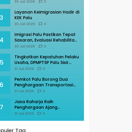
Perdana, Imigrasi Palu Rakor
30 Juli 2026
0
dengan Gubernur Sulteng
Layanan Keimigrasian Hadir di
3
KEK Palu
30 Juli 2026
0
Imigrasi Palu Pastikan Tepat
4
Sasaran, Evaluasi Rehabilitasi
Ruang Detensi
30 Juli 2026
0
Tingkatkan Kepatuhan Pelaku
5
Usaha, DPMPTSP Palu Sisir
Warkop – Restoran
31 Juli 2026
0
Pemkot Palu Borong Dua
6
Penghargaan Transportasi
Indonesia Award 2026
31 Juli 2026
0
Jasa Raharja Raih
7
Penghargaan Ajang
Transportasi Indonesia
31 Juli 2026
0
Awards 2026
puler Tag