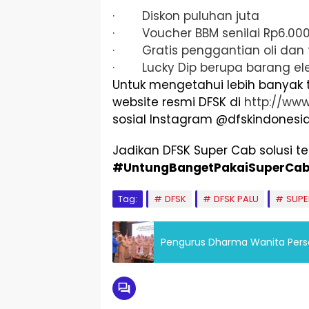
· Diskon puluhan juta
· Voucher BBM senilai Rp6.000
· Gratis penggantian oli dan fi
· Lucky Dip berupa barang ele
Untuk mengetahui lebih banyak 
website resmi DFSK di
http://www
sosial Instagram @dfskindonesia
Jadikan DFSK Super Cab solusi t
#UntungBangetPakaiSuperCa
Tag:
DFSK
DFSK PALU
SUPE
Pengurus Dharma Wanita Persa