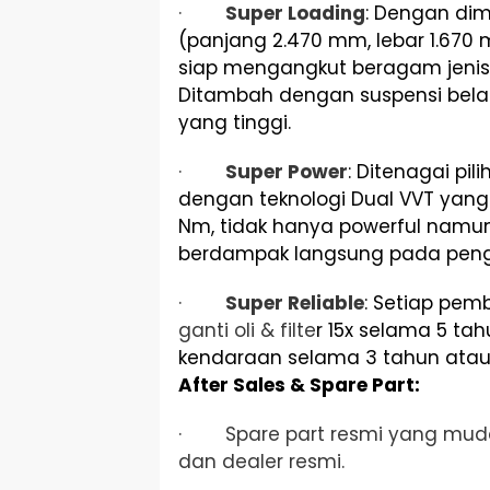
·
Super Loading
: Dengan dim
(panjang 2.470 mm, lebar 1.670
siap mengangkut beragam jenis 
Ditambah dengan suspensi bel
yang tinggi.
·
Super Power
: Ditenagai pil
dengan teknologi Dual VVT yang
Nm, tidak hanya powerful namun j
berdampak langsung pada pengh
·
Super Reliable
: Setiap pe
ganti oli & filte
r 15x selama 5 tah
kendaraan selama 3 tahun atau
After Sales & Spare Part:
· Spare part resmi yang mudah
dan dealer resmi.