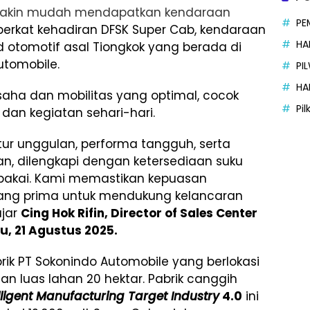
emakin mudah mendapatkan kendaraan
PE
 berkat kehadiran DFSK Super Cab, kendaraan
HA
d otomotif asal Tiongkok yang berada di
tomobile.
PI
HA
aha dan mobilitas yang optimal, cocok
Pi
 dan kegiatan sehari-hari.
tur unggulan, performa tangguh, serta
, dilengkapi dengan ketersediaan suku
pakai. Kami memastikan kepuasan
ng prima untuk mendukung kelancaran
ujar
Cing Hok Rifin, Director of Sales Center
lu,
21 Agustus 2025.
brik PT Sokonindo Automobile yang berlokasi
an luas lahan 20 hektar. Pabrik canggih
lligent Manufacturing Target Industry
4.0
ini