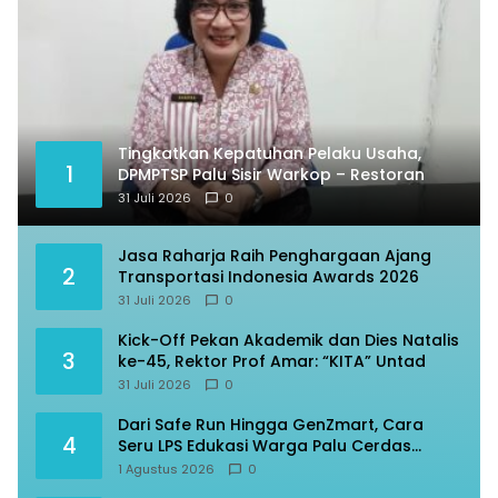
Tingkatkan Kepatuhan Pelaku Usaha,
1
DPMPTSP Palu Sisir Warkop – Restoran
31 Juli 2026
0
Jasa Raharja Raih Penghargaan Ajang
2
Transportasi Indonesia Awards 2026
31 Juli 2026
0
Kick-Off Pekan Akademik dan Dies Natalis
3
ke-45, Rektor Prof Amar: “KITA” Untad
31 Juli 2026
0
Dari Safe Run Hingga GenZmart, Cara
4
Seru LPS Edukasi Warga Palu Cerdas
Finansial
1 Agustus 2026
0