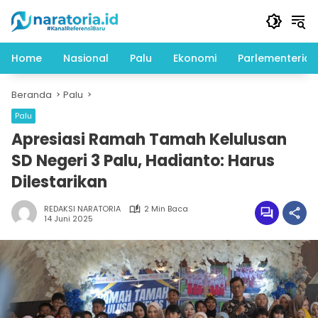
Langsung
ke
konten
Home
Nasional
Palu
Ekonomi
Parlementeria
Beranda
Palu
Palu
Apresiasi Ramah Tamah Kelulusan
SD Negeri 3 Palu, Hadianto: Harus
Dilestarikan
REDAKSI NARATORIA
2 Min Baca
14 Juni 2025