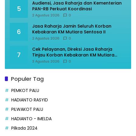
Audiensi, Jasa Raharja dan Kementerian
5
PAN-RB Perkuat Koordinasi
2 Agustus 2026
0
Jasa Raharja Jamin Seluruh Korban
6
Kebakaran KM Mutiara Sentosa II
2 Agustus 2026
0
Cek Pelayanan, Direksi Jasa Raharja
7
Tinjau Korban Kebakaran KM Mutiara
Sentosa II
3 Agustus 2026
0
Populer Tag
PEMKOT PALU
HADIANTO RASYID
PILWAKOT PALU
HADIANTO - IMELDA
Pilkada 2024