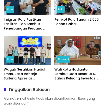
Palu
Palu
Imigrasi Palu Pastikan
Pemkot Palu Tanam 2.000
Fasilitas Siap Sambut
Pohon Cabai
Penerbangan Perdana
Internasional
Palu
Ekonomi
Wagub Serahkan Hadiah
Wali Kota Hadianto
Emas, Jasa Raharja
Sambut Duta Besar UEA,
Sulteng Apresiasi
Bahas Peluang Investasi di
Masyarakat Taat Pajak
KEK Palu
Tinggalkan Balasan
Alamat email Anda tidak akan dipublikasikan.
Ruas yang
wajib ditandai
*