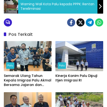
Warning Wali Kota Palu kepada PPPK: Rentan
Tereliminasi
Pos Terkait
Palu
Palu
Semarak Ulang Tahun
Kinerja Kanim Palu Dipuji
Kepala Imigrasi Palu Akmal
Itjen Imigrasi RI
Bersama Jajaran dan
Tamu Spesial