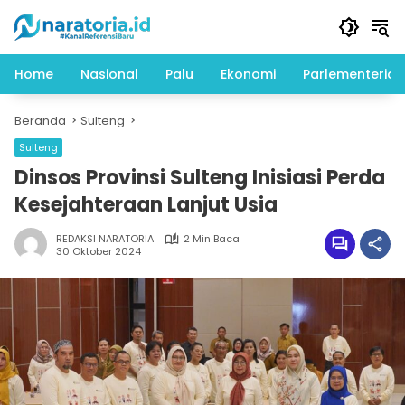
Langsung
ke
konten
Home
Nasional
Palu
Ekonomi
Parlementeria
Beranda
Sulteng
Sulteng
Dinsos Provinsi Sulteng Inisiasi Perda
Kesejahteraan Lanjut Usia
REDAKSI NARATORIA
2 Min Baca
30 Oktober 2024