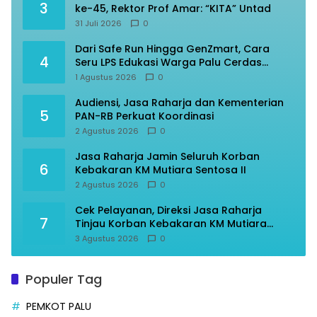
3
ke-45, Rektor Prof Amar: “KITA” Untad
31 Juli 2026
0
Dari Safe Run Hingga GenZmart, Cara
4
Seru LPS Edukasi Warga Palu Cerdas
Finansial
1 Agustus 2026
0
Audiensi, Jasa Raharja dan Kementerian
5
PAN-RB Perkuat Koordinasi
2 Agustus 2026
0
Jasa Raharja Jamin Seluruh Korban
6
Kebakaran KM Mutiara Sentosa II
2 Agustus 2026
0
Cek Pelayanan, Direksi Jasa Raharja
7
Tinjau Korban Kebakaran KM Mutiara
Sentosa II
3 Agustus 2026
0
Populer Tag
PEMKOT PALU