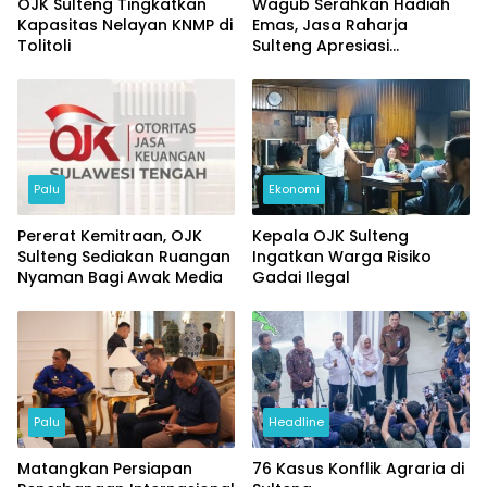
OJK Sulteng Tingkatkan
Wagub Serahkan Hadiah
Kapasitas Nelayan KNMP di
Emas, Jasa Raharja
Tolitoli
Sulteng Apresiasi
Masyarakat Taat Pajak
Palu
Ekonomi
Pererat Kemitraan, OJK
Kepala OJK Sulteng
Sulteng Sediakan Ruangan
Ingatkan Warga Risiko
Nyaman Bagi Awak Media
Gadai Ilegal
Palu
Headline
Matangkan Persiapan
76 Kasus Konflik Agraria di