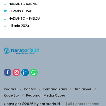
HADIANTO RASYID
PILWAKOT PALU
HADIANTO - IMELDA
Pilkada 2024
Redaksi
Kontak
Tentang Kami
Disclaimer
Kode Etik
Pedoman Media Cyber
Copyright ©2026 by naratoria.id
-
| All rights reserved.