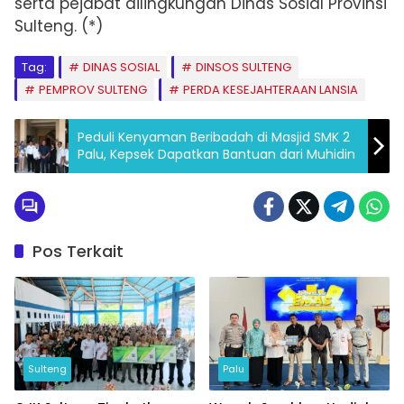
serta pejabat dilingkungan Dinas Sosial Provinsi
Sulteng. (*)
Tag:
DINAS SOSIAL
DINSOS SULTENG
PEMPROV SULTENG
PERDA KESEJAHTERAAN LANSIA
Peduli Kenyaman Beribadah di Masjid SMK 2
Palu, Kepsek Dapatkan Bantuan dari Muhidin
Pos Terkait
Sulteng
Palu