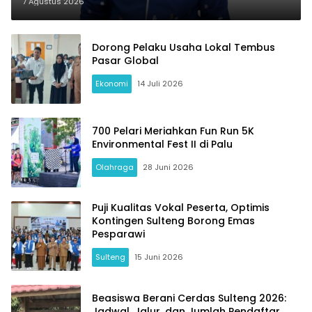
Sulteng Siap Ladeni
7 Agustus 2026
Dorong Pelaku Usaha Lokal Tembus
Pasar Global
Ekonomi
14 Juli 2026
700 Pelari Meriahkan Fun Run 5K
Environmental Fest II di Palu
Olahraga
28 Juni 2026
Puji Kualitas Vokal Peserta, Optimis
Kontingen Sulteng Borong Emas
Pesparawi
Sulteng
15 Juni 2026
Beasiswa Berani Cerdas Sulteng 2026:
Jadwal, Jalur, dan Jumlah Pendaftar