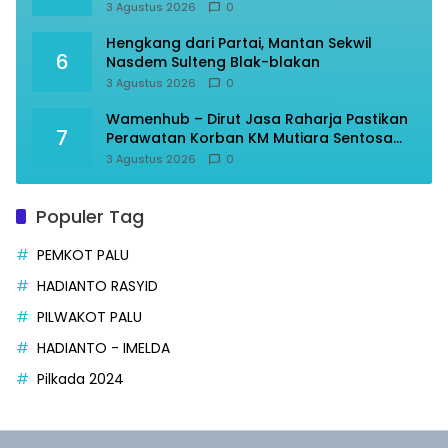
3 Agustus 2026
0
Hengkang dari Partai, Mantan Sekwil
6
Nasdem Sulteng Blak-blakan
3 Agustus 2026
0
Wamenhub – Dirut Jasa Raharja Pastikan
7
Perawatan Korban KM Mutiara Sentosa
Optimal
3 Agustus 2026
0
Populer Tag
PEMKOT PALU
HADIANTO RASYID
PILWAKOT PALU
HADIANTO - IMELDA
Pilkada 2024