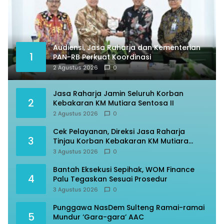
Audiensi, Jasa Raharja dan Kementerian
1
PAN-RB Perkuat Koordinasi
2 Agustus 2026
0
Jasa Raharja Jamin Seluruh Korban
2
Kebakaran KM Mutiara Sentosa II
2 Agustus 2026
0
Cek Pelayanan, Direksi Jasa Raharja
3
Tinjau Korban Kebakaran KM Mutiara
Sentosa II
3 Agustus 2026
0
Bantah Eksekusi Sepihak, WOM Finance
4
Palu Tegaskan Sesuai Prosedur
3 Agustus 2026
0
Punggawa NasDem Sulteng Ramai-ramai
5
Mundur ‘Gara-gara’ AAC