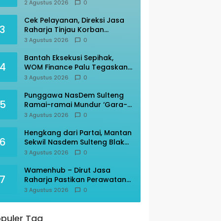
Mutiara Sentosa II
2 Agustus 2026
0
Cek Pelayanan, Direksi Jasa
3
Raharja Tinjau Korban
Kebakaran KM Mutiara
3 Agustus 2026
0
Sentosa II
Bantah Eksekusi Sepihak,
4
WOM Finance Palu Tegaskan
Sesuai Prosedur
3 Agustus 2026
0
Punggawa NasDem Sulteng
5
Ramai-ramai Mundur ‘Gara-
gara’ AAC
3 Agustus 2026
0
Hengkang dari Partai, Mantan
6
Sekwil Nasdem Sulteng Blak-
blakan
3 Agustus 2026
0
Wamenhub – Dirut Jasa
7
Raharja Pastikan Perawatan
Korban KM Mutiara Sentosa
3 Agustus 2026
0
Optimal
puler Tag