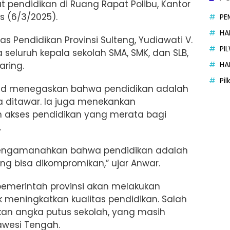
 pendidikan di Ruang Rapat Polibu, Kantor
s (6/3/2025).
PE
HA
nas Pendidikan Provinsi Sulteng, Yudiawati V.
PI
a seluruh kepala sekolah SMA, SMK, dan SLB,
ring.
HA
Pi
fid menegaskan bahwa pendidikan adalah
a ditawar. Ia juga menekankan
akses pendidikan yang merata bagi
.
engamanahkan bahwa pendidikan adalah
ng bisa dikompromikan,” ujar Anwar.
pemerintah provinsi akan melakukan
k meningkatkan kualitas pendidikan. Salah
an angka putus sekolah, yang masih
awesi Tengah.