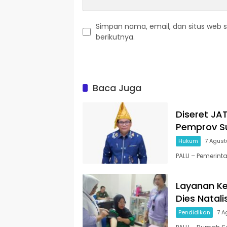
Simpan nama, email, dan situs web 
berikutnya.
Baca Juga
Diseret JA
Pemprov Su
Hukum
7 Agus
PALU – Pemerint
Layanan K
Dies Natal
Pendidikan
7 A