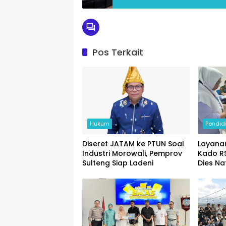
Pos Terkait
Hukum
Pendid
Diseret JATAM ke PTUN Soal
Layana
Industri Morowali, Pemprov
Kado R
Sulteng Siap Ladeni
Dies Na