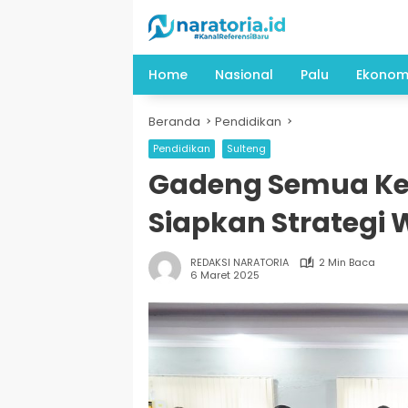
Langsung
ke
konten
Home
Nasional
Palu
Ekonom
Beranda
Pendidikan
Pendidikan
Sulteng
Gadeng Semua Kep
Siapkan Strategi
REDAKSI NARATORIA
2 Min Baca
6 Maret 2025