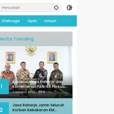
Olahraga
Opini
Umum
Berita Trending
Audiensi, Jasa Raharja dan
1
Kementerian PAN-RB Perkuat
Koordinasi
2 Agustus 2026
0
Jasa Raharja Jamin Seluruh
2
Korban Kebakaran KM