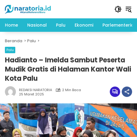
Langsung
ke
konten
Home
Nasional
Palu
Ekonomi
Parlementeria
Beranda
Palu
Palu
Hadianto – Imelda Sambut Peserta
Mudik Gratis di Halaman Kantor Wali
Kota Palu
REDAKSI NARATORIA
2 Min Baca
25 Maret 2025