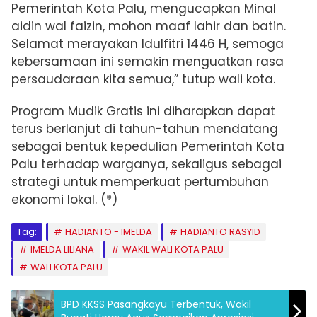
Pemerintah Kota Palu, mengucapkan Minal
aidin wal faizin, mohon maaf lahir dan batin.
Selamat merayakan Idulfitri 1446 H, semoga
kebersamaan ini semakin menguatkan rasa
persaudaraan kita semua,” tutup wali kota.
Program Mudik Gratis ini diharapkan dapat
terus berlanjut di tahun-tahun mendatang
sebagai bentuk kepedulian Pemerintah Kota
Palu terhadap warganya, sekaligus sebagai
strategi untuk memperkuat pertumbuhan
ekonomi lokal. (*)
Tag:
HADIANTO - IMELDA
HADIANTO RASYID
IMELDA LILIANA
WAKIL WALI KOTA PALU
WALI KOTA PALU
BPD KKSS Pasangkayu Terbentuk, Wakil