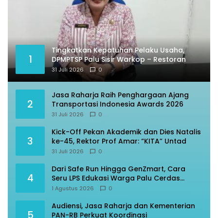
Tingkatkan Kepatuhan Pelaku Usaha,
1
DPMPTSP Palu Sisir Warkop – Restoran
31 Juli 2026
0
Jasa Raharja Raih Penghargaan Ajang
2
Transportasi Indonesia Awards 2026
31 Juli 2026
0
Kick-Off Pekan Akademik dan Dies Natalis
3
ke-45, Rektor Prof Amar: “KITA” Untad
31 Juli 2026
0
Dari Safe Run Hingga GenZmart, Cara
4
Seru LPS Edukasi Warga Palu Cerdas
Finansial
1 Agustus 2026
0
Audiensi, Jasa Raharja dan Kementerian
5
PAN-RB Perkuat Koordinasi