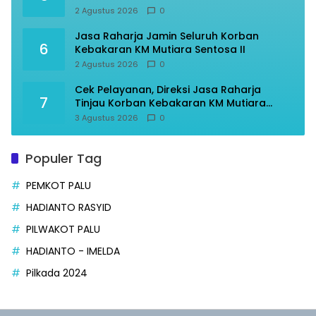
2 Agustus 2026
0
Jasa Raharja Jamin Seluruh Korban
6
Kebakaran KM Mutiara Sentosa II
2 Agustus 2026
0
Cek Pelayanan, Direksi Jasa Raharja
7
Tinjau Korban Kebakaran KM Mutiara
Sentosa II
3 Agustus 2026
0
Populer Tag
PEMKOT PALU
HADIANTO RASYID
PILWAKOT PALU
HADIANTO - IMELDA
Pilkada 2024