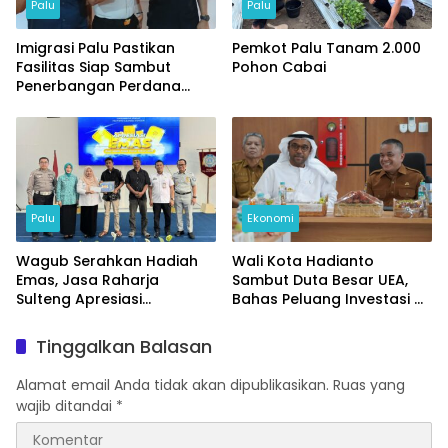
Palu
Palu
Imigrasi Palu Pastikan
Pemkot Palu Tanam 2.000
Fasilitas Siap Sambut
Pohon Cabai
Penerbangan Perdana
Internasional
Palu
Ekonomi
Wagub Serahkan Hadiah
Wali Kota Hadianto
Emas, Jasa Raharja
Sambut Duta Besar UEA,
Sulteng Apresiasi
Bahas Peluang Investasi di
Masyarakat Taat Pajak
KEK Palu
Tinggalkan Balasan
Alamat email Anda tidak akan dipublikasikan.
Ruas yang
wajib ditandai
*