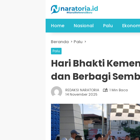
Langsung
ke
konten
Home
Nasional
Palu
Ekonom
Beranda
Palu
Palu
Hari Bhakti Kemeni
dan Berbagi Sem
REDAKSI NARATORIA
1 Min Baca
14 November 2025