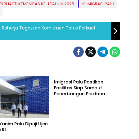
RI BHAKTI KEMENIPAS KE-1 TAHUN 2025
IMIGRASI PALU
sa Raharja Tegaskan Komitmen Terus Perkuat
Palu
Imigrasi Palu Pastikan
Fasilitas Siap Sambut
Penerbangan Perdana
Internasional
Kanim Palu Dipuji Itjen
 RI
Ekonomi