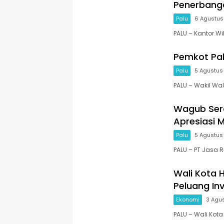
Penerbanga
Palu
6 Agustus
PALU – Kantor Wi
Pemkot Pa
Palu
5 Agustus
PALU – Wakil Wal
Wagub Sera
Apresiasi 
Palu
5 Agustus
PALU – PT Jasa 
Wali Kota 
Peluang Inv
Ekonomi
3 Agu
PALU – Wali Kota