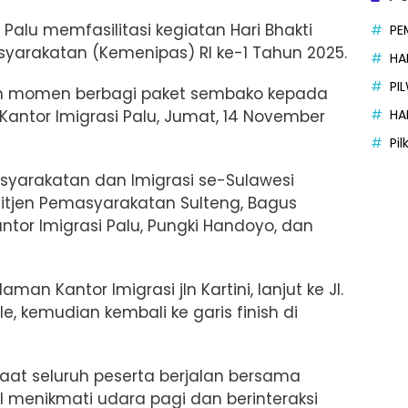
 I Palu memfasilitasi kegiatan
Hari Bhakti
PE
yarakatan (Kemenipas) RI ke-1 Tahun 2025.
HA
PI
i dan momen berbagi paket sembako kepada
HA
antor Imigrasi Palu, Jumat, 14 November
Pi
masyarakatan dan Imigrasi se-Sulawesi
Ditjen Pemasyarakatan Sulteng, Bagus
tor Imigrasi Palu, Pungki Handoyo, dan
aman Kantor Imigrasi jln Kartini, lanjut ke Jl.
e, kemudian kembali ke garis finish di
aat seluruh peserta berjalan bersama
menikmati udara pagi dan berinteraksi