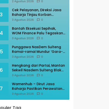
Mutiara Sentosa II
2 Agustus 2026
0
Cek Pelayanan, Direksi Jasa
3
Raharja Tinjau Korban
Kebakaran KM Mutiara
3 Agustus 2026
0
Sentosa II
Bantah Eksekusi Sepihak,
4
WOM Finance Palu Tegaskan
Sesuai Prosedur
3 Agustus 2026
0
Punggawa NasDem Sulteng
5
Ramai-ramai Mundur ‘Gara-
gara’ AAC
3 Agustus 2026
0
Hengkang dari Partai, Mantan
6
Sekwil Nasdem Sulteng Blak-
blakan
3 Agustus 2026
0
Wamenhub – Dirut Jasa
7
Raharja Pastikan Perawatan
Korban KM Mutiara Sentosa
3 Agustus 2026
0
Optimal
puler Tag