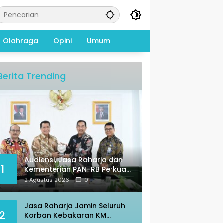
Olahraga
Opini
Umum
Berita Trending
Audiensi, Jasa Raharja dan
1
Kementerian PAN-RB Perkuat
Koordinasi
2 Agustus 2026
0
Jasa Raharja Jamin Seluruh
2
Korban Kebakaran KM