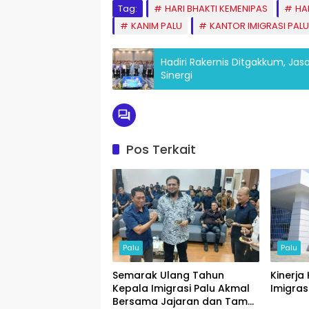
Tag:
HARI BHAKTI KEMENIPAS
HA
KANIM PALU
KANTOR IMIGRASI PALU
Hadiri Rakernis Ditgakkum, Ja
Sinergi
Pos Terkait
Palu
Palu
Semarak Ulang Tahun
Kinerja 
Kepala Imigrasi Palu Akmal
Imigrasi
Bersama Jajaran dan Tamu
Palu
Palu