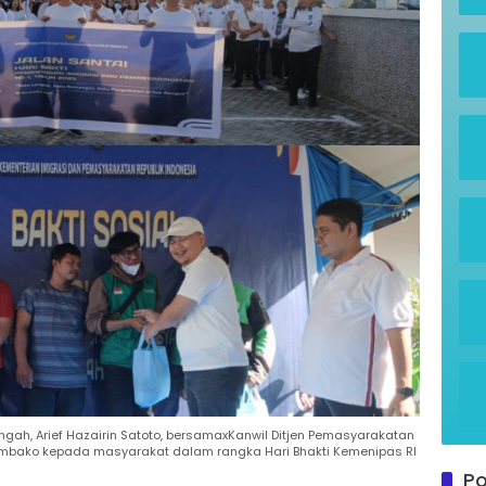
engah, Arief Hazairin Satoto, bersamaxKanwil Ditjen Pemasyarakatan
embako kepada masyarakat dalam rangka Hari Bhakti Kemenipas RI
Po