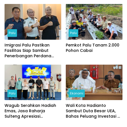
Tamu Spesial
Palu
Palu
Imigrasi Palu Pastikan
Pemkot Palu Tanam 2.000
Fasilitas Siap Sambut
Pohon Cabai
Penerbangan Perdana
Internasional
Palu
Ekonomi
Wagub Serahkan Hadiah
Wali Kota Hadianto
Emas, Jasa Raharja
Sambut Duta Besar UEA,
Sulteng Apresiasi
Bahas Peluang Investasi di
Masyarakat Taat Pajak
KEK Palu