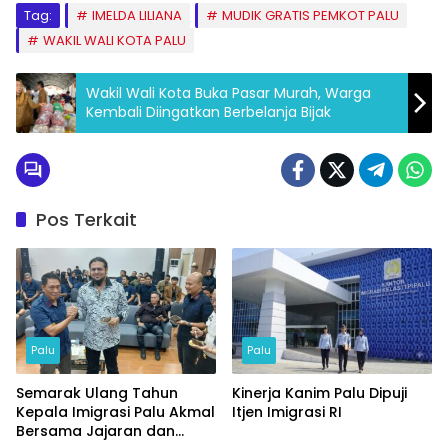
Tag:
IMELDA LILIANA
MUDIK GRATIS PEMKOT PALU
WAKIL WALI KOTA PALU
Wakil Wali Kota Buka Pasar Murah, Warga
Kembali Diingatkan Berbelanja Bijak
Pos Terkait
Palu
Palu
Semarak Ulang Tahun
Kinerja Kanim Palu Dipuji
Kepala Imigrasi Palu Akmal
Itjen Imigrasi RI
Bersama Jajaran dan