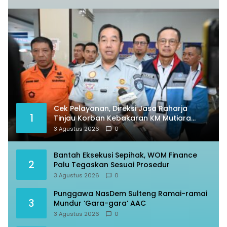
Cek Pelayanan, Direksi Jasa Raharja
1
Tinjau Korban Kebakaran KM Mutiara
Sentosa II
3 Agustus 2026
0
Bantah Eksekusi Sepihak, WOM Finance
2
Palu Tegaskan Sesuai Prosedur
3 Agustus 2026
0
Punggawa NasDem Sulteng Ramai-ramai
3
Mundur ‘Gara-gara’ AAC
3 Agustus 2026
0