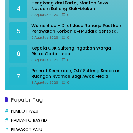
Hengkang dari Partai, Mantan Sekwil
4
Nasdem Sulteng Blak-blakan
3 Agustus 2026
0
Wamenhub – Dirut Jasa Raharja Pastikan
5
Perawatan Korban KM Mutiara Sentosa
Optimal
3 Agustus 2026
0
Kepala OJK Sulteng Ingatkan Warga
6
Risiko Gadai Ilegal
3 Agustus 2026
0
Pererat Kemitraan, OJK Sulteng Sediakan
7
Ruangan Nyaman Bagi Awak Media
3 Agustus 2026
0
Populer Tag
PEMKOT PALU
HADIANTO RASYID
PILWAKOT PALU