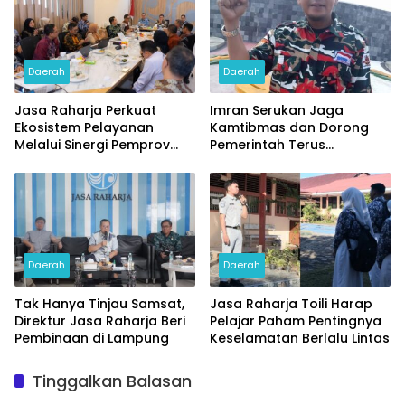
Daerah
Daerah
Jasa Raharja Perkuat
Imran Serukan Jaga
Ekosistem Pelayanan
Kamtibmas dan Dorong
Melalui Sinergi Pemprov
Pemerintah Terus
dan Polda Jambi
Prioritaskan Hak-hak PPPK
Daerah
Daerah
Tak Hanya Tinjau Samsat,
Jasa Raharja Toili Harap
Direktur Jasa Raharja Beri
Pelajar Paham Pentingnya
Pembinaan di Lampung
Keselamatan Berlalu Lintas
Tinggalkan Balasan