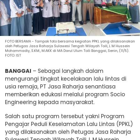
FOTO BERSAMA - Tampak foto bersama kegiatan PPKL yang dilaksanakan
oleh Petugas Jasa Raharja Sulawesi Tengah Wilayah Toili, L M Hussein
Mohammadiy, S.KM., M.AKK di MA Darul Ulum Toili Banggai, Senin, (11/5).
FOTO: IST
BANGGAI
– Sebagai langkah dalam
mengurangi tingkat kecelakaan lalu lintas di
usia remaja, PT Jasa Raharja senantiasa
memberikan edukasi melalui program Socio
Engineering kepada masyarakat.
Salah satu program tersebut yakni Program
Pengajar Peduli Keselamatan Lalu Lintas (PPKL)
yang dilaksanakan oleh Petugas Jasa Raharja
Sulawesi Tengah Wilayah Toili, L M Hussein