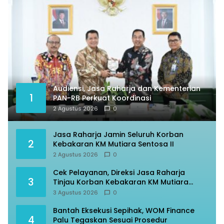
Audiensi, Jasa Raharja dan Kementerian
1
PAN-RB Perkuat Koordinasi
2 Agustus 2026
0
Jasa Raharja Jamin Seluruh Korban
2
Kebakaran KM Mutiara Sentosa II
2 Agustus 2026
0
Cek Pelayanan, Direksi Jasa Raharja
3
Tinjau Korban Kebakaran KM Mutiara
Sentosa II
3 Agustus 2026
0
Bantah Eksekusi Sepihak, WOM Finance
4
Palu Tegaskan Sesuai Prosedur