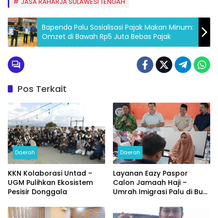
JASA RAHARJA SULAWESI TENGAH
Bapenda Palu Sosialisasi Pajak Makan Minum:
Omzet di Bawah Rp5 Juta Bebas Pajak
Pos Terkait
Daerah
Daerah
KKN Kolaborasi Untad –
Layanan Eazy Paspor
UGM Pulihkan Ekosistem
Calon Jamaah Haji –
Pesisir Donggala
Umrah Imigrasi Palu di Buol
dan Tolitoli