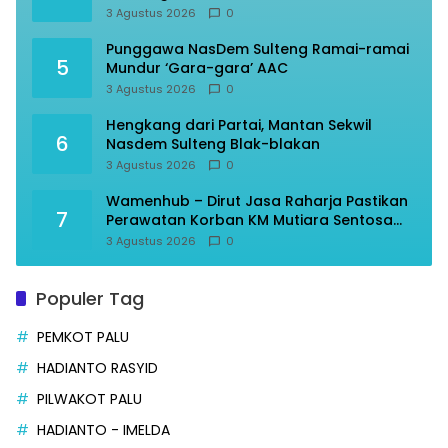
3 Agustus 2026
0
Punggawa NasDem Sulteng Ramai-ramai
5
Mundur ‘Gara-gara’ AAC
3 Agustus 2026
0
Hengkang dari Partai, Mantan Sekwil
6
Nasdem Sulteng Blak-blakan
3 Agustus 2026
0
Wamenhub – Dirut Jasa Raharja Pastikan
7
Perawatan Korban KM Mutiara Sentosa
Optimal
3 Agustus 2026
0
Populer Tag
PEMKOT PALU
HADIANTO RASYID
PILWAKOT PALU
HADIANTO - IMELDA