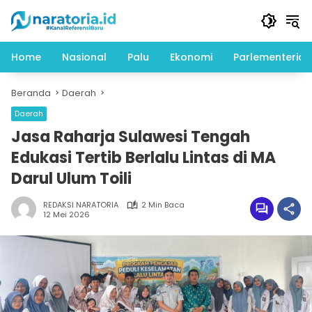
Langsung
ke
konten
Home
Nasional
Palu
Ekonomi
Parlementeria
Beranda
Daerah
Daerah
Jasa Raharja Sulawesi Tengah
Edukasi Tertib Berlalu Lintas di MA
Darul Ulum Toili
REDAKSI NARATORIA
2 Min Baca
12 Mei 2026