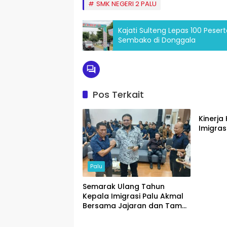
SMK NEGERI 2 PALU
Kajati Sulteng Lepas 100 Pesert
Sembako di Donggala
Pos Terkait
Palu
Kinerja 
Imigrasi
Palu
Semarak Ulang Tahun
Kepala Imigrasi Palu Akmal
Bersama Jajaran dan Tamu
Palu
Palu
Spesial