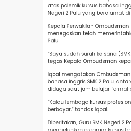
atas polemik k
ursus bahasa ingg
Negeri 2 Palu yang beralamat di 
Kepala Perwakilan Ombudsman R
menegaskan telah memerintahkan
Palu.
“Saya sudah suruh ke sana (SMK
tegas Kepala Ombudsman kepada
Iqbal mengatakan
Ombudsman ak
bahasa inggris SMK 2 Palu, ant
diduga saat jam belajar formal 
“Kalau lembaga kursus profesion
berbayar,” tandas Iqbal.
Diberitakan,
Guru SMK Negeri 2 P
mengeluhkan program kursus ba