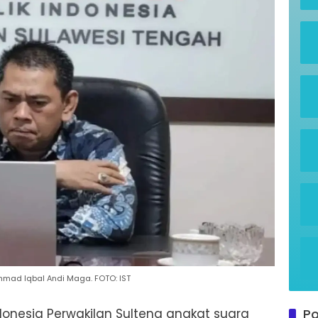
mad Iqbal Andi Maga. FOTO: IST
nesia Perwakilan Sulteng angkat suara
Po