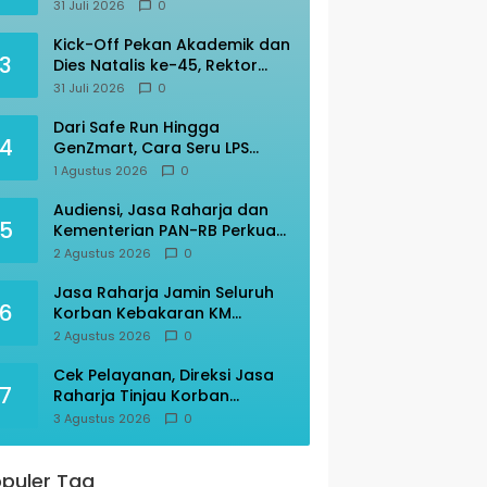
Transportasi Indonesia
31 Juli 2026
0
Awards 2026
Kick-Off Pekan Akademik dan
3
Dies Natalis ke-45, Rektor
Prof Amar: “KITA” Untad
31 Juli 2026
0
Dari Safe Run Hingga
4
GenZmart, Cara Seru LPS
Edukasi Warga Palu Cerdas
1 Agustus 2026
0
Finansial
Audiensi, Jasa Raharja dan
5
Kementerian PAN-RB Perkuat
Koordinasi
2 Agustus 2026
0
Jasa Raharja Jamin Seluruh
6
Korban Kebakaran KM
Mutiara Sentosa II
2 Agustus 2026
0
Cek Pelayanan, Direksi Jasa
7
Raharja Tinjau Korban
Kebakaran KM Mutiara
3 Agustus 2026
0
Sentosa II
puler Tag