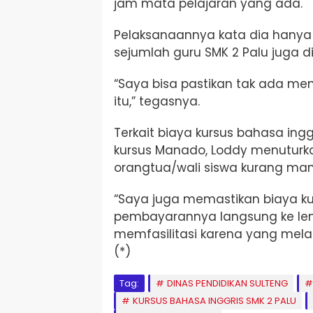
jam mata pelajaran yang ada.
Pelaksanaannya kata dia hanya d
sejumlah guru SMK 2 Palu juga di
“Saya bisa pastikan tak ada me
itu,” tegasnya.
Terkait biaya kursus bahasa in
kursus Manado, Loddy menuturk
orangtua/wali siswa kurang ma
“Saya juga memastikan biaya kur
pembayarannya langsung ke lem
memfasilitasi karena yang mela
(*)
Tag:
DINAS PENDIDIKAN SULTENG
KURSUS BAHASA INGGRIS SMK 2 PALU