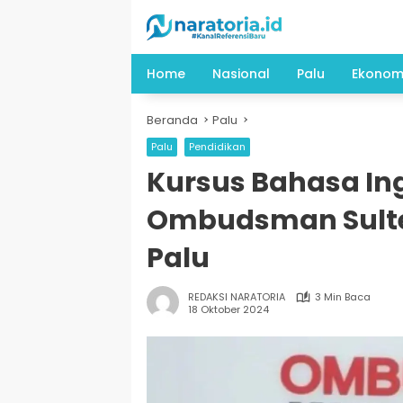
Langsung
ke
konten
Home
Nasional
Palu
Ekonom
Beranda
Palu
Palu
Pendidikan
Kursus Bahasa Ing
Ombudsman Sulte
Palu
REDAKSI NARATORIA
3 Min Baca
18 Oktober 2024