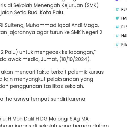
ris di Sekolah Menengah Kejuruan (SMK)
PE
jalan Setia Budi Kota Palu.
HA
I Sulteng, Muhammad Iqbal Andi Maga,
PI
 jajarannya agar turun ke SMK Negeri 2
HA
Pi
 2 Palu) untuk mengecek ke lapangan,”
 awak media, Jumat, (18/10/2024).
an mencari fakta terkait polemik
k
ursus
ara lain menyangkut pelaksanaan yang
dan penggunaan fasilitas sekolah.
al harusnya tempat sendiri karena
alu,
H Moh Dalil H DG Malongi S.Ag MA,
hasa inggris di sekolah yang berada dalam