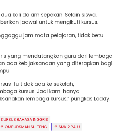
ua kali dalam sepekan. Selain siswa,
berikan jadwal untuk mengikuti kursus.
nggaggu jam mata pelajaran, tidak betul
ggris yang mendatangkan guru dari lembaga
an ada kebijaksanaan yang diterapkan bagi
mpu.
sus itu tidak ada ke sekolah,
baga kursus. Jadi kami hanya
ksanakan lembaga kursus,” pungkas Loddy.
KURSUS BAHASA INGGRIS
OMBUDSMAN SULTENG
SMK 2 PALU