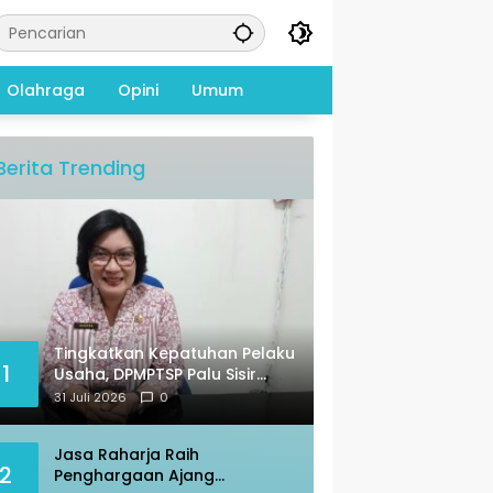
Olahraga
Opini
Umum
Berita Trending
Tingkatkan Kepatuhan Pelaku
1
Usaha, DPMPTSP Palu Sisir
Warkop – Restoran
31 Juli 2026
0
Jasa Raharja Raih
2
Penghargaan Ajang