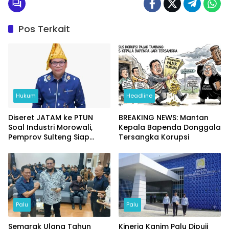
Pos Terkait
Hukum
Headline
Diseret JATAM ke PTUN
BREAKING NEWS: Mantan
Soal Industri Morowali,
Kepala Bapenda Donggala
Pemprov Sulteng Siap
Tersangka Korupsi
Ladeni
Palu
Palu
Semarak Ulang Tahun
Kinerja Kanim Palu Dipuji