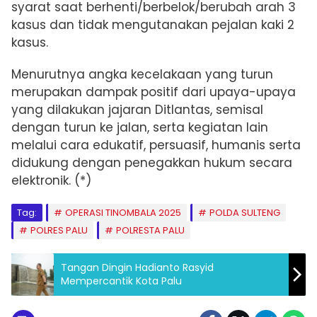
syarat saat berhenti/berbelok/berubah arah 3
kasus dan tidak mengutanakan pejalan kaki 2
kasus.
Menurutnya angka kecelakaan yang turun
merupakan dampak positif dari upaya-upaya
yang dilakukan jajaran Ditlantas, semisal
dengan turun ke jalan, serta kegiatan lain
melalui cara edukatif, persuasif, humanis serta
didukung dengan penegakkan hukum secara
elektronik. (*)
Tag:
OPERASI TINOMBALA 2025
POLDA SULTENG
POLRES PALU
POLRESTA PALU
Tangan Dingin Hadianto Rasyid
Mempercantik Kota Palu