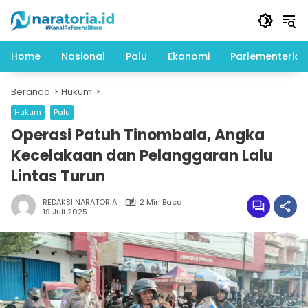
Langsung
ke
konten
Home
Nasional
Palu
Ekonomi
Parlementeria
Beranda
Hukum
Hukum
Palu
Operasi Patuh Tinombala, Angka
Kecelakaan dan Pelanggaran Lalu
Lintas Turun
REDAKSI NARATORIA
2 Min Baca
19 Juli 2025