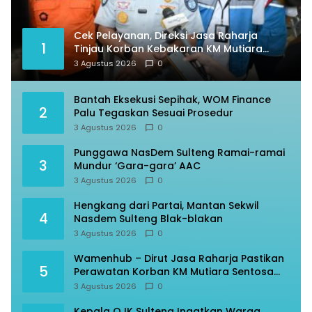
Cek Pelayanan, Direksi Jasa Raharja
1
Tinjau Korban Kebakaran KM Mutiara
Sentosa II
3 Agustus 2026
0
Bantah Eksekusi Sepihak, WOM Finance
2
Palu Tegaskan Sesuai Prosedur
3 Agustus 2026
0
Punggawa NasDem Sulteng Ramai-ramai
3
Mundur ‘Gara-gara’ AAC
3 Agustus 2026
0
Hengkang dari Partai, Mantan Sekwil
4
Nasdem Sulteng Blak-blakan
3 Agustus 2026
0
Wamenhub – Dirut Jasa Raharja Pastikan
5
Perawatan Korban KM Mutiara Sentosa
Optimal
3 Agustus 2026
0
Kepala OJK Sulteng Ingatkan Warga