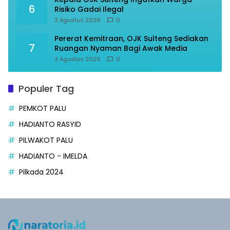
6
Risiko Gadai Ilegal
3 Agustus 2026
0
Pererat Kemitraan, OJK Sulteng Sediakan
7
Ruangan Nyaman Bagi Awak Media
3 Agustus 2026
0
Populer Tag
PEMKOT PALU
HADIANTO RASYID
PILWAKOT PALU
HADIANTO - IMELDA
Pilkada 2024