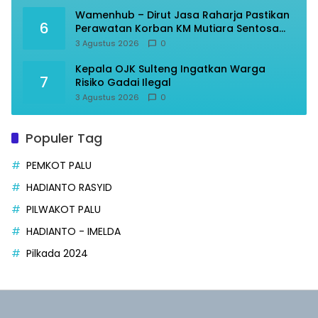
Wamenhub – Dirut Jasa Raharja Pastikan
6
Perawatan Korban KM Mutiara Sentosa
Optimal
3 Agustus 2026
0
Kepala OJK Sulteng Ingatkan Warga
7
Risiko Gadai Ilegal
3 Agustus 2026
0
Populer Tag
PEMKOT PALU
HADIANTO RASYID
PILWAKOT PALU
HADIANTO - IMELDA
Pilkada 2024