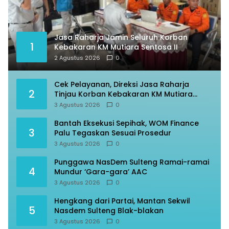
Jasa Raharja Jamin Seluruh Korban
1
Kebakaran KM Mutiara Sentosa II
2 Agustus 2026
0
Cek Pelayanan, Direksi Jasa Raharja
2
Tinjau Korban Kebakaran KM Mutiara
Sentosa II
3 Agustus 2026
0
Bantah Eksekusi Sepihak, WOM Finance
3
Palu Tegaskan Sesuai Prosedur
3 Agustus 2026
0
Punggawa NasDem Sulteng Ramai-ramai
4
Mundur ‘Gara-gara’ AAC
3 Agustus 2026
0
Hengkang dari Partai, Mantan Sekwil
5
Nasdem Sulteng Blak-blakan
3 Agustus 2026
0