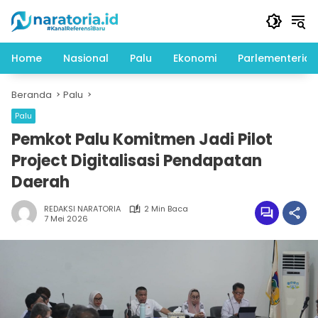
Langsung
ke
konten
Home
Nasional
Palu
Ekonomi
Parlementeria
Beranda
Palu
Palu
Pemkot Palu Komitmen Jadi Pilot
Project Digitalisasi Pendapatan
Daerah
REDAKSI NARATORIA
2 Min Baca
7 Mei 2026