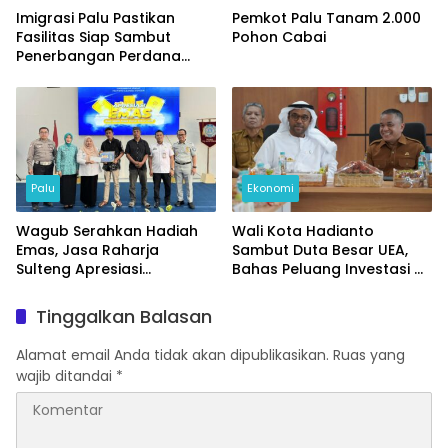
Imigrasi Palu Pastikan
Pemkot Palu Tanam 2.000
Fasilitas Siap Sambut
Pohon Cabai
Penerbangan Perdana
Internasional
Palu
Ekonomi
Wagub Serahkan Hadiah
Wali Kota Hadianto
Emas, Jasa Raharja
Sambut Duta Besar UEA,
Sulteng Apresiasi
Bahas Peluang Investasi di
Masyarakat Taat Pajak
KEK Palu
Tinggalkan Balasan
Alamat email Anda tidak akan dipublikasikan.
Ruas yang
wajib ditandai
*