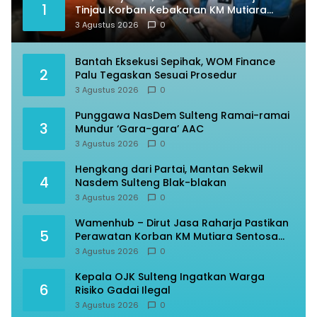
1
Tinjau Korban Kebakaran KM Mutiara
Sentosa II
3 Agustus 2026
0
Bantah Eksekusi Sepihak, WOM Finance
2
Palu Tegaskan Sesuai Prosedur
3 Agustus 2026
0
Punggawa NasDem Sulteng Ramai-ramai
3
Mundur ‘Gara-gara’ AAC
3 Agustus 2026
0
Hengkang dari Partai, Mantan Sekwil
4
Nasdem Sulteng Blak-blakan
3 Agustus 2026
0
Wamenhub – Dirut Jasa Raharja Pastikan
5
Perawatan Korban KM Mutiara Sentosa
Optimal
3 Agustus 2026
0
Kepala OJK Sulteng Ingatkan Warga
6
Risiko Gadai Ilegal
3 Agustus 2026
0