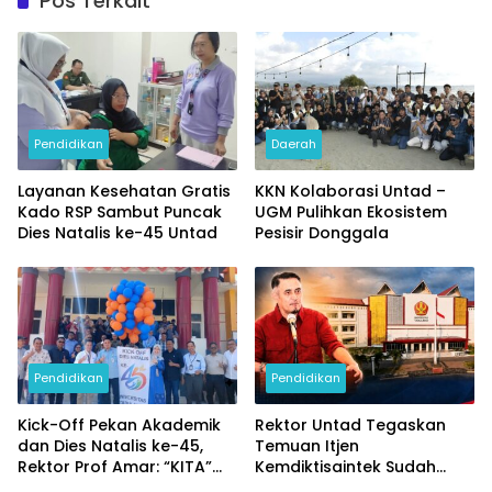
Pos Terkait
Pendidikan
Daerah
Layanan Kesehatan Gratis
KKN Kolaborasi Untad –
Kado RSP Sambut Puncak
UGM Pulihkan Ekosistem
Dies Natalis ke-45 Untad
Pesisir Donggala
Pendidikan
Pendidikan
Kick-Off Pekan Akademik
Rektor Untad Tegaskan
dan Dies Natalis ke-45,
Temuan Itjen
Rektor Prof Amar: “KITA”
Kemdiktisaintek Sudah
Untad
Ditindaklanjuti