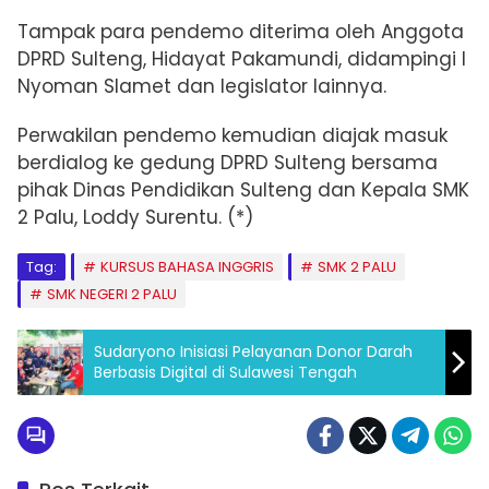
Tampak para pendemo diterima oleh Anggota
DPRD Sulteng,
Hidayat Pakamundi, didampingi I
Nyoman Slamet dan legislator lainnya.
Perwakilan pendemo kemudian diajak masuk
berdialog ke gedung DPRD Sulteng bersama
pihak Dinas Pendidikan Sulteng dan Kepala SMK
2 Palu, Loddy Surentu. (*)
Tag:
KURSUS BAHASA INGGRIS
SMK 2 PALU
SMK NEGERI 2 PALU
Sudaryono Inisiasi Pelayanan Donor Darah
Berbasis Digital di Sulawesi Tengah