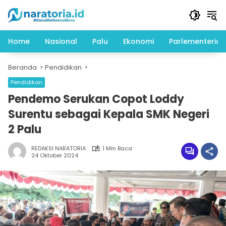
Langsung
ke
konten
Home
Nasional
Palu
Ekonomi
Parlementeria
Beranda
Pendidikan
Pendidikan
Pendemo Serukan Copot Loddy
Surentu sebagai Kepala SMK Negeri
2 Palu
REDAKSI NARATORIA
1 Min Baca
24 Oktober 2024