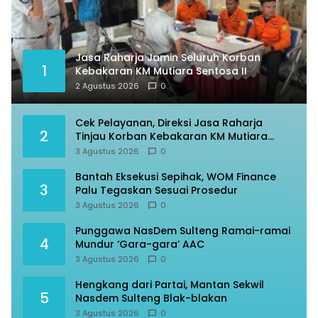
Jasa Raharja Jamin Seluruh Korban
1
Kebakaran KM Mutiara Sentosa II
2 Agustus 2026
0
Cek Pelayanan, Direksi Jasa Raharja
2
Tinjau Korban Kebakaran KM Mutiara
Sentosa II
3 Agustus 2026
0
Bantah Eksekusi Sepihak, WOM Finance
3
Palu Tegaskan Sesuai Prosedur
3 Agustus 2026
0
Punggawa NasDem Sulteng Ramai-ramai
4
Mundur ‘Gara-gara’ AAC
3 Agustus 2026
0
Hengkang dari Partai, Mantan Sekwil
5
Nasdem Sulteng Blak-blakan
3 Agustus 2026
0