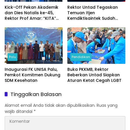
Kick-Off Pekan Akademik
Rektor Untad Tegaskan
dan Dies Natalis ke-45,
Temuan Itjen
Rektor Prof Amar: “KITA”
Kemdiktisaintek Sudah
Untad
Ditindaklanjuti
Palu
Pendidikan
Inaugurasi FK UNISA Palu,
Buka PKKMB, Rektor
Pemkot Komitmen Dukung
Beberkan Untad Siapkan
SDM Kesehatan
Aturan Ketat Cegah LGBT
Tinggalkan Balasan
Alamat email Anda tidak akan dipublikasikan.
Ruas yang
wajib ditandai
*