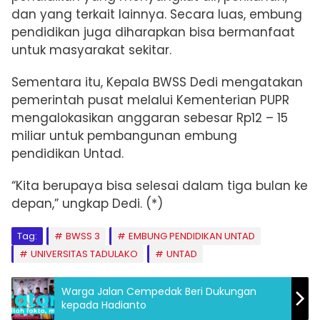
dan yang terkait lainnya. Secara luas, embung
pendidikan juga diharapkan bisa bermanfaat
untuk masyarakat sekitar.
Sementara itu,
Kepala BWSS Dedi mengatakan
pemerintah pusat melalui Kementerian PUPR
mengalokasikan anggaran sebesar Rp12 – 15
miliar untuk pembangunan embung
pendidikan Untad.
“Kita berupaya bisa selesai dalam tiga bulan ke
depan,” ungkap Dedi. (*)
Tag:
BWSS 3
EMBUNG PENDIDIKAN UNTAD
UNIVERSITAS TADULAKO
UNTAD
Warga Jalan Cempedak Beri Dukungan
kepada Hadianto