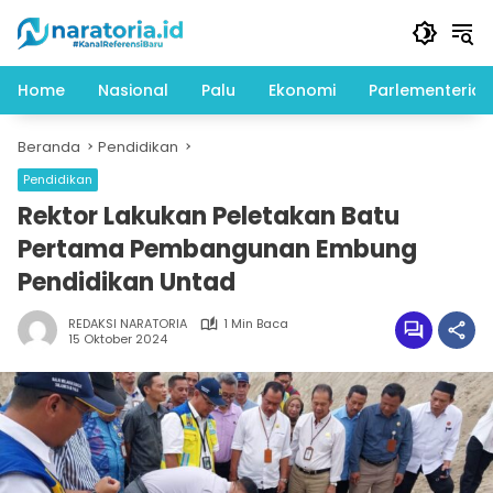
Langsung
ke
konten
Home
Nasional
Palu
Ekonomi
Parlementeria
Beranda
Pendidikan
Pendidikan
Rektor Lakukan Peletakan Batu
Pertama Pembangunan Embung
Pendidikan Untad
REDAKSI NARATORIA
1 Min Baca
15 Oktober 2024