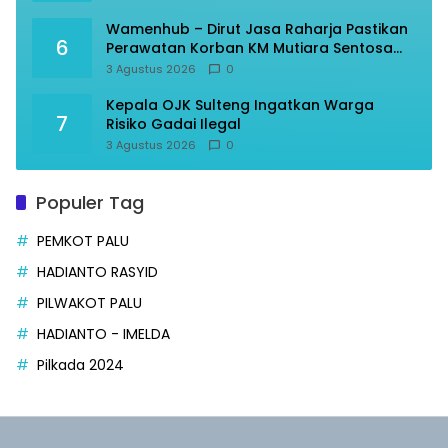
Wamenhub – Dirut Jasa Raharja Pastikan
6
Perawatan Korban KM Mutiara Sentosa
Optimal
3 Agustus 2026
0
Kepala OJK Sulteng Ingatkan Warga
7
Risiko Gadai Ilegal
3 Agustus 2026
0
Populer Tag
PEMKOT PALU
HADIANTO RASYID
PILWAKOT PALU
HADIANTO - IMELDA
Pilkada 2024