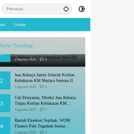
ini
Umum
Berita Trending
Audiensi, Jasa Raharja dan
1
Kementerian PAN-RB Perkuat
Koordinasi
2 Agustus 2026
0
Jasa Raharja Jamin Seluruh Korban
2
Kebakaran KM Mutiara Sentosa II
2 Agustus 2026
0
Cek Pelayanan, Direksi Jasa Raharja
3
Tinjau Korban Kebakaran KM
Mutiara Sentosa II
3 Agustus 2026
0
Bantah Eksekusi Sepihak, WOM
4
Finance Palu Tegaskan Sesuai
Prosedur
3 Agustus 2026
0