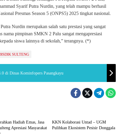
ohammad Syarif Putra Nurdin, yang telah mampu berhasil
Nasional Presmas Season 5 (ONPS5) 2025 tingkat nasional.
Putra Nurdin merupakan salah satu prestasi yang sangat
s nama pimpinan SMKN 2 Palu sangat mengapresiasi
kepada siswa lainnya di sekolah,” terangnya. (*)
DISDIK SULTENG
4.0 di Dinas Kominfopers Pasangkayu
Daerah
rahkan Hadiah Emas, Jasa
KKN Kolaborasi Untad – UGM
ulteng Apresiasi Masyarakat
Pulihkan Ekosistem Pesisir Donggala
k