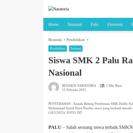
Langsung
ke
konten
Home
Nasional
Palu
Ekonomi
Beranda
Pendidikan
Pendidikan
Sulteng
Siswa SMK 2 Palu Ra
Nasional
REDAKSI NARATORIA
2 Min Baca
15 Februari 2025
PENYERAHAN - Kepala Bidang Pembinaan SMK Disdik Sulteng,
Mohammad Syarif Putra Nurdin, siswa yang berhasil meraih m
(18/2/2025). FOTO: IST
PALU
– Salah seorang siswa terbaik SMKN