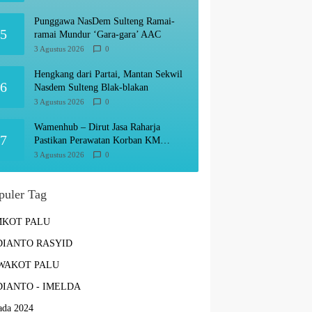
Punggawa NasDem Sulteng Ramai-
5
ramai Mundur ‘Gara-gara’ AAC
3 Agustus 2026
0
Hengkang dari Partai, Mantan Sekwil
6
Nasdem Sulteng Blak-blakan
3 Agustus 2026
0
Wamenhub – Dirut Jasa Raharja
7
Pastikan Perawatan Korban KM
Mutiara Sentosa Optimal
3 Agustus 2026
0
puler Tag
MKOT PALU
IANTO RASYID
WAKOT PALU
IANTO - IMELDA
ada 2024