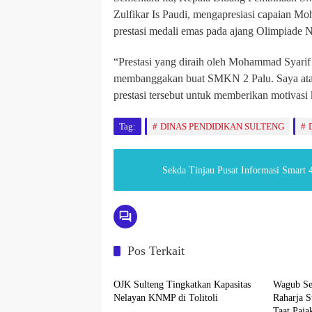
Zulfikar Is Paudi, mengapresiasi capaian M
prestasi medali emas pada ajang Olimpiade 
“Prestasi yang diraih oleh Mohammad Syarif 
membanggakan buat SMKN 2 Palu. Saya ata
prestasi tersebut untuk memberikan motivasi 
Tag:
DINAS PENDIDIKAN SULTENG
Sekda Tinjau Pusat Informasi Smart 
Pos Terkait
Sulteng
Palu
OJK Sulteng Tingkatkan Kapasitas
Wagub Se
Nelayan KNMP di Tolitoli
Raharja S
Taat Paja