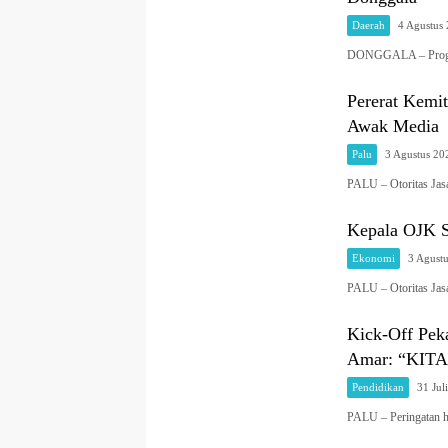
Daerah
4 Agustus
DONGGALA – Progra
Pererat Kemi
Awak Media
Palu
3 Agustus 20
PALU – Otoritas Ja
Kepala OJK S
Ekonomi
3 Agust
PALU – Otoritas Ja
Kick-Off Pek
Amar: “KITA
Pendidikan
31 Jul
PALU – Peringatan h