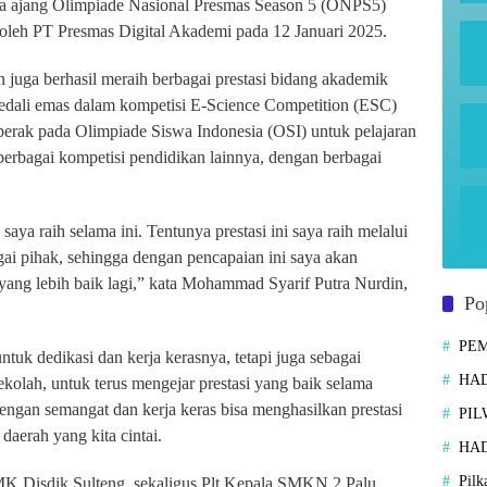
ada ajang Olimpiade Nasional Presmas Season 5 (ONPS5)
 oleh PT Presmas Digital Akademi pada 12 Januari 2025.
uga berhasil meraih berbagai prestasi bidang akademik
dali emas dalam kompetisi E-Science Competition (ESC)
perak pada Olimpiade Siswa Indonesia (OSI) untuk pelajaran
m berbagai kompetisi pendidikan lainnya, dengan berbagai
aya raih selama ini. Tentunya prestasi ini saya raih melalui
gai pihak, sehingga dengan pencapaian ini saya akan
 yang lebih baik lagi,” kata Mohammad Syarif Putra Nurdin,
Po
PE
ntuk dedikasi dan kerja kerasnya, tetapi juga sebagai
HAD
sekolah, untuk terus mengejar prestasi yang baik selama
engan semangat dan kerja keras bisa menghasilkan prestasi
PIL
daerah yang kita cintai.
HAD
Pilk
K Disdik Sulteng, sekaligus Plt Kepala SMKN 2 Palu,