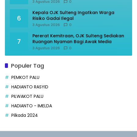
Optimal
3 Agustus 2026
0
Kepala OJK Sulteng Ingatkan Warga
6
Risiko Gadai Ilegal
3 Agustus 2026
0
Pererat Kemitraan, OJK Sulteng Sediakan
7
Ruangan Nyaman Bagi Awak Media
3 Agustus 2026
0
Populer Tag
PEMKOT PALU
HADIANTO RASYID
PILWAKOT PALU
HADIANTO - IMELDA
Pilkada 2024