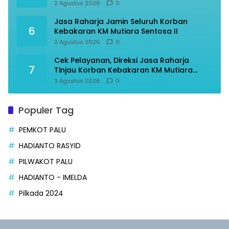
2 Agustus 2026
0
Jasa Raharja Jamin Seluruh Korban
6
Kebakaran KM Mutiara Sentosa II
2 Agustus 2026
0
Cek Pelayanan, Direksi Jasa Raharja
7
Tinjau Korban Kebakaran KM Mutiara
Sentosa II
3 Agustus 2026
0
Populer Tag
PEMKOT PALU
HADIANTO RASYID
PILWAKOT PALU
HADIANTO - IMELDA
Pilkada 2024