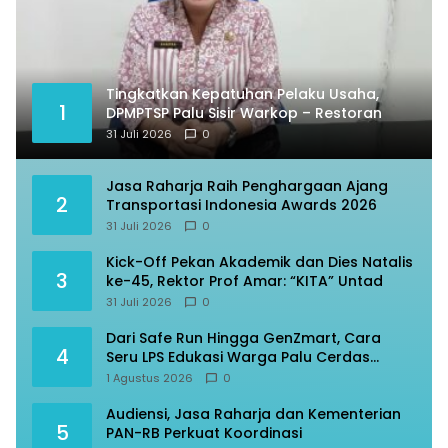
Tingkatkan Kepatuhan Pelaku Usaha,
1
DPMPTSP Palu Sisir Warkop – Restoran
31 Juli 2026
0
Jasa Raharja Raih Penghargaan Ajang
2
Transportasi Indonesia Awards 2026
31 Juli 2026
0
Kick-Off Pekan Akademik dan Dies Natalis
3
ke-45, Rektor Prof Amar: “KITA” Untad
31 Juli 2026
0
Dari Safe Run Hingga GenZmart, Cara
4
Seru LPS Edukasi Warga Palu Cerdas
Finansial
1 Agustus 2026
0
Audiensi, Jasa Raharja dan Kementerian
5
PAN-RB Perkuat Koordinasi