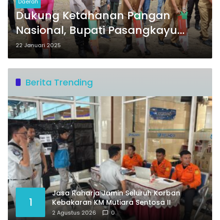
Daerah
Dukung Ketahanan Pangan
Nasional, Bupati Pasangkayu
Hadiri Penanaman Jagung
22 Januari 2025
Serentak
Berita Trending
Jasa Raharja Jamin Seluruh Korban
1
Kebakaran KM Mutiara Sentosa II
2 Agustus 2026
0