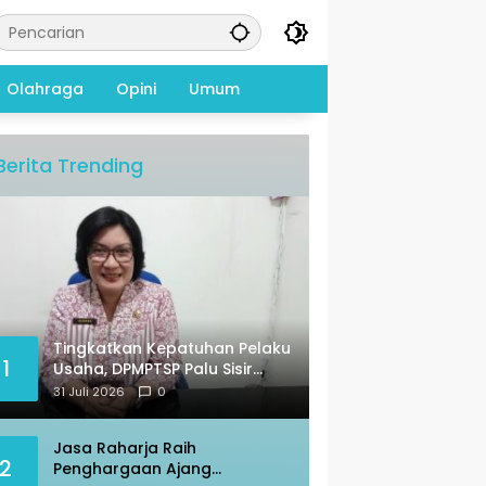
Olahraga
Opini
Umum
Berita Trending
Tingkatkan Kepatuhan Pelaku
1
Usaha, DPMPTSP Palu Sisir
Warkop – Restoran
31 Juli 2026
0
Jasa Raharja Raih
2
Penghargaan Ajang