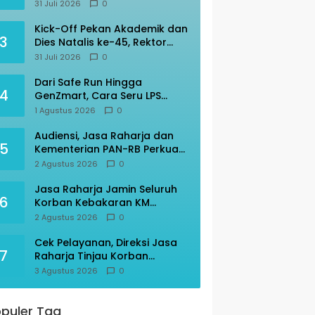
Transportasi Indonesia
31 Juli 2026
0
Awards 2026
Kick-Off Pekan Akademik dan
3
Dies Natalis ke-45, Rektor
Prof Amar: “KITA” Untad
31 Juli 2026
0
Dari Safe Run Hingga
4
GenZmart, Cara Seru LPS
Edukasi Warga Palu Cerdas
1 Agustus 2026
0
Finansial
Audiensi, Jasa Raharja dan
5
Kementerian PAN-RB Perkuat
Koordinasi
2 Agustus 2026
0
Jasa Raharja Jamin Seluruh
6
Korban Kebakaran KM
Mutiara Sentosa II
2 Agustus 2026
0
Cek Pelayanan, Direksi Jasa
7
Raharja Tinjau Korban
Kebakaran KM Mutiara
3 Agustus 2026
0
Sentosa II
puler Tag