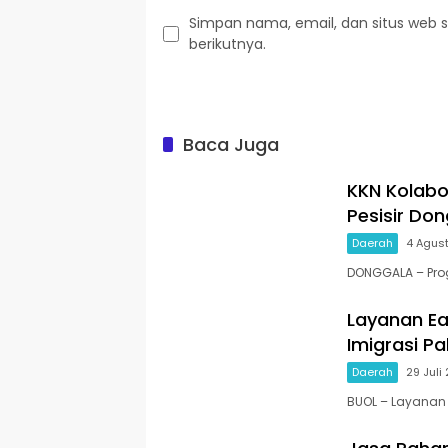
Simpan nama, email, dan situs web 
berikutnya.
Baca Juga
KKN Kolabo
Pesisir Do
Daerah
4 Agus
DONGGALA – Prog
Layanan Ea
Imigrasi Pal
Daerah
29 Juli
BUOL – Layanan 