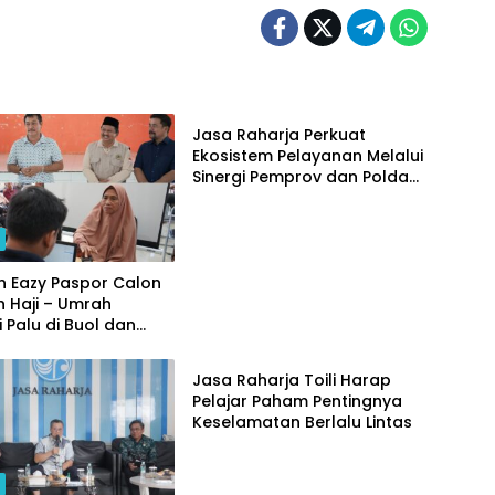
Daerah
Jasa Raharja Perkuat
Ekosistem Pelayanan Melalui
Sinergi Pemprov dan Polda
Jambi
h
n Eazy Paspor Calon
 Haji – Umrah
i Palu di Buol dan
Daerah
Jasa Raharja Toili Harap
Pelajar Paham Pentingnya
Keselamatan Berlalu Lintas
h