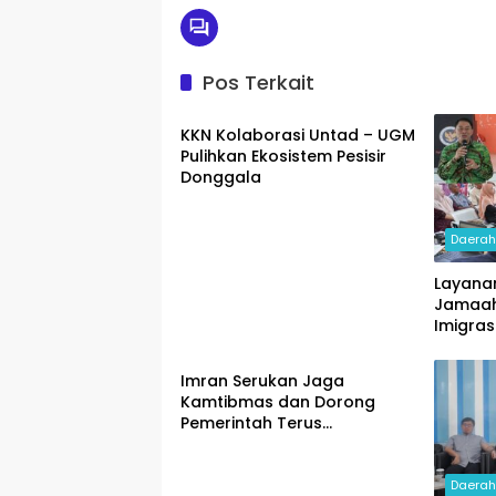
Pos Terkait
Daerah
KKN Kolaborasi Untad – UGM
Pulihkan Ekosistem Pesisir
Donggala
Daera
Layana
Jamaah
Imigras
Daerah
Tolitoli
Imran Serukan Jaga
Kamtibmas dan Dorong
Pemerintah Terus
Prioritaskan Hak-hak PPPK
Daera