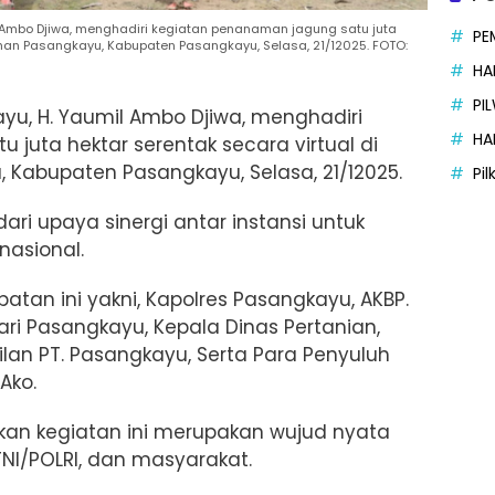
Ambo Djiwa, menghadiri kegiatan penanaman jagung satu juta
PE
rahan Pasangkayu, Kabupaten Pasangkayu, Selasa, 21/12025. FOTO:
HA
PI
yu, H. Yaumil Ambo Djiwa, menghadiri
HA
juta hektar serentak secara virtual di
u, Kabupaten Pasangkayu,
Selasa, 21/12025.
Pi
ari upaya sinergi antar instansi untuk
asional.
tan ini yakni, Kapolres Pasangkayu, AKBP.
jari Pasangkayu, Kepala Dinas Pertanian,
lan PT. Pasangkayu, Serta Para Penyuluh
Ako.
an kegiatan ini merupakan wujud nyata
NI/POLRI, dan masyarakat.