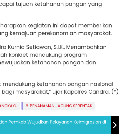
encapai tujuan ketahanan pangan yang
iharapkan kegiatan ini dapat memberikan
ung kemajuan perekonomian masyarakat.
a Kurnia Setiawan, S.I.K., Menambahkan
gkah konkret mendukung program
mewujudkan ketahanan pangan dan
pat mendukung ketahanan pangan nasional
agi masyarakat,” ujar Kapolres Candra. (*)
ANGKAYU
PENANAMAN JAGUNG SERENTAK
ng dan Pemkab Wujudkan Pelayanan Keimigrasian di