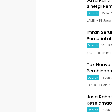
Jasa Rahar
Sinergi Pe
Daerah
25 Juli
JAMBI – PT Jasa
Imran Ser
Pemerintah
Daerah
16 Juli
SIGI – Tokoh mas
Tak Hanya 
Pembinaan
Daerah
13 Juni
BANDAR LAMPUNG
Jasa Rahar
Keselamata
Daerah
12 Juni