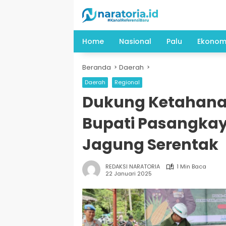
Langsung
ke
konten
Home
Nasional
Palu
Ekonom
Beranda
Daerah
Daerah
Regional
Dukung Ketahana
Bupati Pasangka
Jagung Serentak
REDAKSI NARATORIA
1 Min Baca
22 Januari 2025