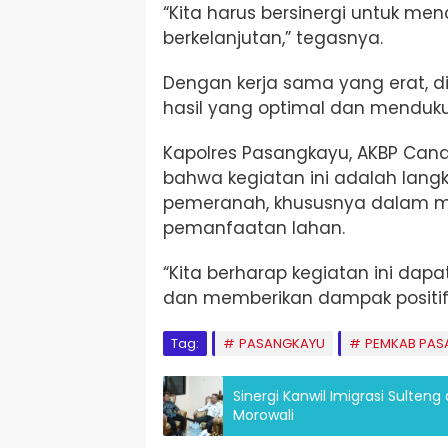
“Kita harus bersinergi untuk m
berkelanjutan,” tegasnya.
Dengan kerja sama yang erat, d
hasil yang optimal dan menduk
Kapolres Pasangkayu, AKBP Candr
bahwa kegiatan ini adalah lan
pemeranah, khususnya dalam 
pemanfaatan lahan.
“Kita berharap kegiatan ini da
dan memberikan dampak positif b
Tag:
PASANGKAYU
PEMKAB PAS
Sinergi Kanwil Imigrasi Sulte
Morowali