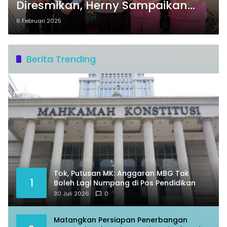
Diresmikan, Herny Sampaikan
Apresiasi
6 Februari 2025
Berita Trending
Tok, Putusan MK: Anggaran MBG Tak
1
Boleh Lagi Numpang di Pos Pendidikan
30 Juli 2026
0
Matangkan Persiapan Penerbangan