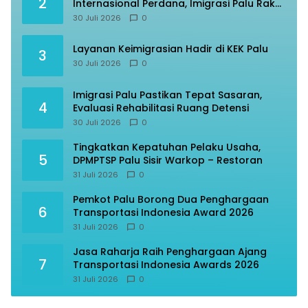
2
Internasional Perdana, Imigrasi Palu Rakor
dengan Gubernur Sulteng
30 Juli 2026
0
Layanan Keimigrasian Hadir di KEK Palu
3
30 Juli 2026
0
Imigrasi Palu Pastikan Tepat Sasaran,
4
Evaluasi Rehabilitasi Ruang Detensi
30 Juli 2026
0
Tingkatkan Kepatuhan Pelaku Usaha,
5
DPMPTSP Palu Sisir Warkop – Restoran
31 Juli 2026
0
Pemkot Palu Borong Dua Penghargaan
6
Transportasi Indonesia Award 2026
31 Juli 2026
0
Jasa Raharja Raih Penghargaan Ajang
7
Transportasi Indonesia Awards 2026
31 Juli 2026
0