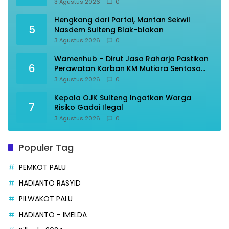
3 Agustus 2026
0
Hengkang dari Partai, Mantan Sekwil
5
Nasdem Sulteng Blak-blakan
3 Agustus 2026
0
Wamenhub – Dirut Jasa Raharja Pastikan
6
Perawatan Korban KM Mutiara Sentosa
Optimal
3 Agustus 2026
0
Kepala OJK Sulteng Ingatkan Warga
7
Risiko Gadai Ilegal
3 Agustus 2026
0
Populer Tag
PEMKOT PALU
HADIANTO RASYID
PILWAKOT PALU
HADIANTO - IMELDA