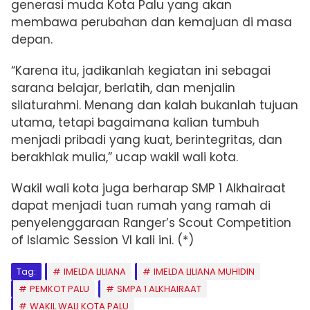
generasi muda Kota Palu yang akan
membawa perubahan dan kemajuan di masa
depan.
“Karena itu, jadikanlah kegiatan ini sebagai
sarana belajar, berlatih, dan menjalin
silaturahmi. Menang dan kalah bukanlah tujuan
utama, tetapi bagaimana kalian tumbuh
menjadi pribadi yang kuat, berintegritas, dan
berakhlak mulia,” ucap wakil wali kota.
Wakil wali kota juga berharap SMP 1 Alkhairaat
dapat menjadi tuan rumah yang ramah di
penyelenggaraan Ranger’s Scout Competition
of Islamic Session VI kali ini. (*)
Tag:
IMELDA LILIANA
IMELDA LILIANA MUHIDIN
PEMKOT PALU
SMPA 1 ALKHAIRAAT
WAKIL WALI KOTA PALU