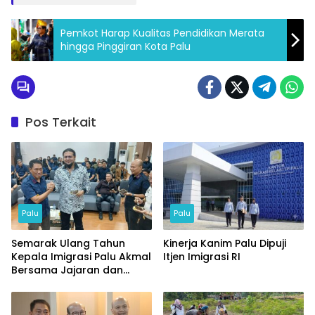
Pemkot Harap Kualitas Pendidikan Merata
hingga Pinggiran Kota Palu
Pos Terkait
Palu
Palu
Semarak Ulang Tahun
Kinerja Kanim Palu Dipuji
Kepala Imigrasi Palu Akmal
Itjen Imigrasi RI
Bersama Jajaran dan
Tamu Spesial