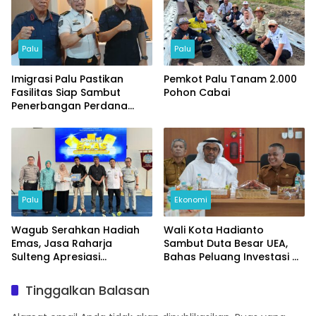
Palu
Palu
Imigrasi Palu Pastikan
Pemkot Palu Tanam 2.000
Fasilitas Siap Sambut
Pohon Cabai
Penerbangan Perdana
Internasional
Palu
Ekonomi
Wagub Serahkan Hadiah
Wali Kota Hadianto
Emas, Jasa Raharja
Sambut Duta Besar UEA,
Sulteng Apresiasi
Bahas Peluang Investasi di
Masyarakat Taat Pajak
KEK Palu
Tinggalkan Balasan