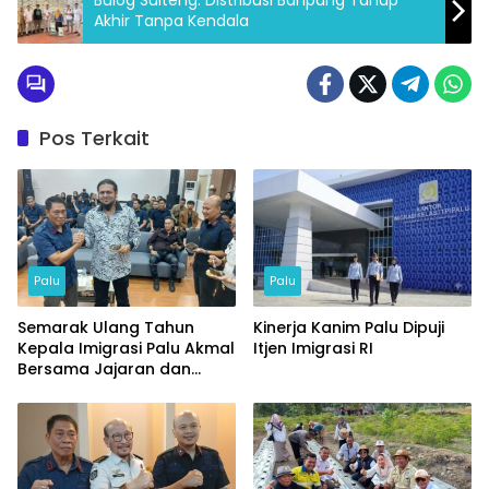
Bulog Sulteng: Distribusi Banpang Tahap
Akhir Tanpa Kendala
Pos Terkait
Palu
Palu
Semarak Ulang Tahun
Kinerja Kanim Palu Dipuji
Kepala Imigrasi Palu Akmal
Itjen Imigrasi RI
Bersama Jajaran dan
Tamu Spesial