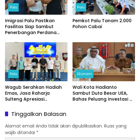
Palu
Palu
Imigrasi Palu Pastikan
Pemkot Palu Tanam 2.000
Fasilitas Siap Sambut
Pohon Cabai
Penerbangan Perdana
Internasional
Palu
Ekonomi
Wagub Serahkan Hadiah
Wali Kota Hadianto
Emas, Jasa Raharja
Sambut Duta Besar UEA,
Sulteng Apresiasi
Bahas Peluang Investasi di
Masyarakat Taat Pajak
KEK Palu
Tinggalkan Balasan
Alamat email Anda tidak akan dipublikasikan.
Ruas yang
wajib ditandai
*