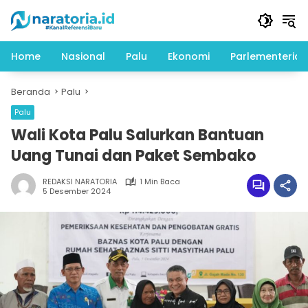
Langsung
ke
konten
Home
Nasional
Palu
Ekonomi
Parlementeria
Beranda
Palu
Palu
Wali Kota Palu Salurkan Bantuan
Uang Tunai dan Paket Sembako
REDAKSI NARATORIA
1 Min Baca
5 Desember 2024