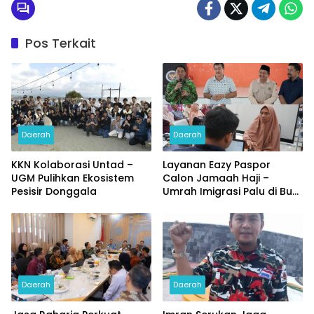
Pos Terkait
Daerah
Daerah
KKN Kolaborasi Untad –
Layanan Eazy Paspor
UGM Pulihkan Ekosistem
Calon Jamaah Haji –
Pesisir Donggala
Umrah Imigrasi Palu di Buol
dan Tolitoli
Daerah
Daerah