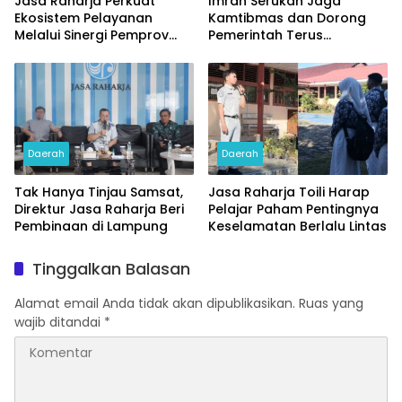
Jasa Raharja Perkuat
Imran Serukan Jaga
Ekosistem Pelayanan
Kamtibmas dan Dorong
Melalui Sinergi Pemprov
Pemerintah Terus
dan Polda Jambi
Prioritaskan Hak-hak PPPK
Daerah
Daerah
Tak Hanya Tinjau Samsat,
Jasa Raharja Toili Harap
Direktur Jasa Raharja Beri
Pelajar Paham Pentingnya
Pembinaan di Lampung
Keselamatan Berlalu Lintas
Tinggalkan Balasan
Alamat email Anda tidak akan dipublikasikan.
Ruas yang
wajib ditandai
*