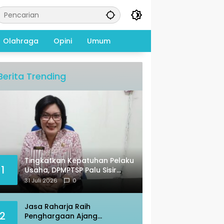
Olahraga
Opini
Umum
Berita Trending
Tingkatkan Kepatuhan Pelaku
1
Usaha, DPMPTSP Palu Sisir
Warkop – Restoran
31 Juli 2026
0
Jasa Raharja Raih
2
Penghargaan Ajang