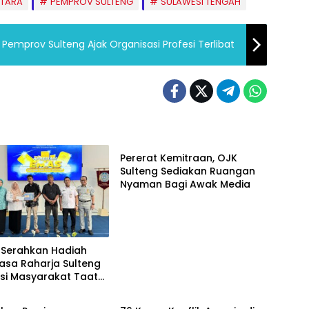
TARA
PEMPROV SULTENG
SULAWESI TENGAH
Pemprov Sulteng Ajak Organisasi Profesi Terlibat
Palu
Pererat Kemitraan, OJK
Sulteng Sediakan Ruangan
Nyaman Bagi Awak Media
Serahkan Hadiah
asa Raharja Sulteng
si Masyarakat Taat
Headline