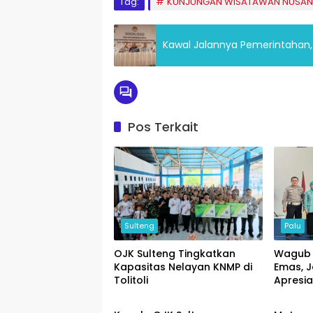
Tag:
KUNJUNGAN WISATAWAN NUSAN
Kawal Jalannya Pemerintahan, 
Pos Terkait
Sulteng
Palu
OJK Sulteng Tingkatkan
Wagub 
Kapasitas Nelayan KNMP di
Emas, J
Tolitoli
Apresia
Ekonomi
Palu
Pajak