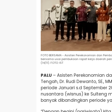
FOTO BERSAMA - Asisten Perekonomian dan Pemban
bersama usai pembukaan rapat kerja daerah pen
(14/11). FOTO: IST
PALU
–
Asisten Perekonomian d
Tengah, Dr. Rudi Dewanto, SE., 
periode Januari s.d September 
nusantara (wisnus) ke Sulteng me
banyak dibandingkan periode ya
“Dengan begini (pariwisata) kita 