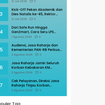
Transportasi Indonesia
31 Juli 2026
0
Awards 2026
Kick-Off Pekan Akademik dan
3
Dies Natalis ke-45, Rektor
Prof Amar: “KITA” Untad
31 Juli 2026
0
Dari Safe Run Hingga
4
GenZmart, Cara Seru LPS
Edukasi Warga Palu Cerdas
1 Agustus 2026
0
Finansial
Audiensi, Jasa Raharja dan
5
Kementerian PAN-RB Perkuat
Koordinasi
2 Agustus 2026
0
Jasa Raharja Jamin Seluruh
6
Korban Kebakaran KM
Mutiara Sentosa II
2 Agustus 2026
0
Cek Pelayanan, Direksi Jasa
7
Raharja Tinjau Korban
Kebakaran KM Mutiara
3 Agustus 2026
0
Sentosa II
puler Tag