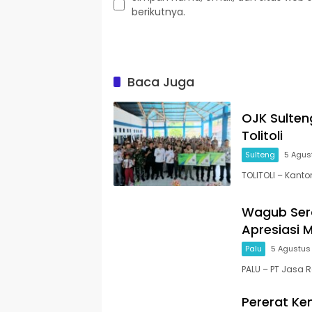
berikutnya.
Baca Juga
OJK Sulten
Tolitoli
Sulteng
5 Agus
TOLITOLI – Kant
Wagub Sera
Apresiasi 
Palu
5 Agustus
PALU – PT Jasa 
Pererat Ke