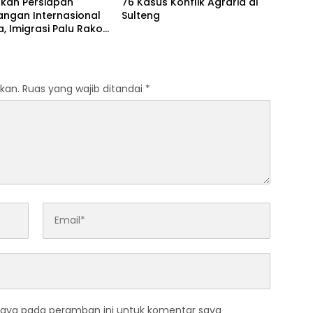
kan Persiapan
76 Kasus Konflik Agraria di
angan Internasional
Sulteng
, Imigrasi Palu Rakor
 Gubernur Sulteng
kan.
Ruas yang wajib ditandai
*
saya pada peramban ini untuk komentar saya