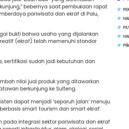
kunjung,” bebernya saat
pembukaan rapat
PE
erdaya pariwisata dan ekraf di Palu,
HA
PI
bagai bukti bahwa usaha yang dijalankan
HA
reatif (ekraf) telah memenuhi standar
Pi
ertifikasi sudah jadi kebutuhan dan
ambah nilai jual produk yang ditawarkan
satawan berkunjung ke Sulteng.
sisten dapat menjadi ‘separuh jalan’ menuju
 berbasis smart tourism dan smart ekraf.
pada integrasi sektor pariwisata dan ekraf
perti infrastruktur, alam, ekologi, sosial