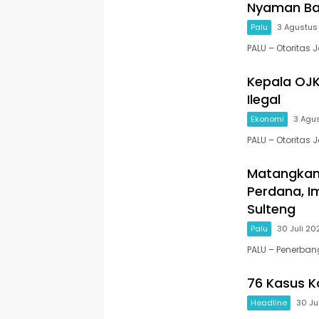
Nyaman Ba
Palu
3 Agustus
PALU – Otoritas
Kepala OJK
Ilegal
Ekonomi
3 Agu
PALU – Otoritas
Matangkan 
Perdana, I
Sulteng
Palu
30 Juli 20
PALU – Penerban
76 Kasus Ko
Headline
30 Ju