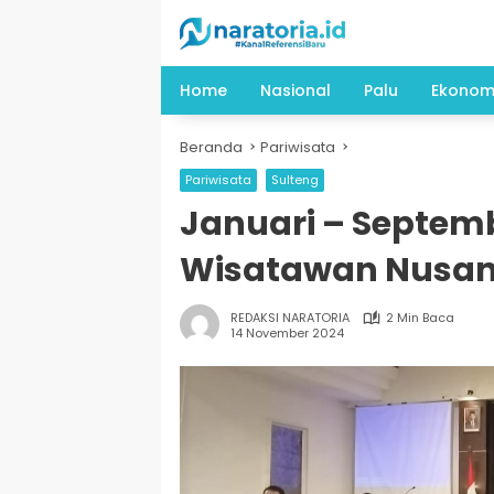
Langsung
ke
konten
Home
Nasional
Palu
Ekonom
Beranda
Pariwisata
Pariwisata
Sulteng
Januari – Septem
Wisatawan Nusanta
REDAKSI NARATORIA
2 Min Baca
14 November 2024