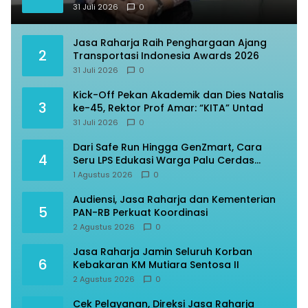
31 Juli 2026
0
Jasa Raharja Raih Penghargaan Ajang
2
Transportasi Indonesia Awards 2026
31 Juli 2026
0
Kick-Off Pekan Akademik dan Dies Natalis
3
ke-45, Rektor Prof Amar: “KITA” Untad
31 Juli 2026
0
Dari Safe Run Hingga GenZmart, Cara
4
Seru LPS Edukasi Warga Palu Cerdas
Finansial
1 Agustus 2026
0
Audiensi, Jasa Raharja dan Kementerian
5
PAN-RB Perkuat Koordinasi
2 Agustus 2026
0
Jasa Raharja Jamin Seluruh Korban
6
Kebakaran KM Mutiara Sentosa II
2 Agustus 2026
0
Cek Pelayanan, Direksi Jasa Raharja