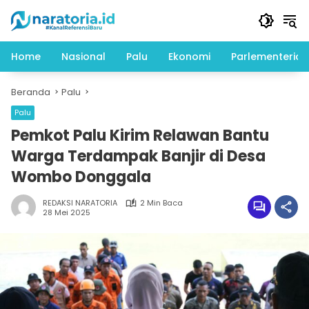
Langsung
ke
konten
Home
Nasional
Palu
Ekonomi
Parlementeria
Beranda
Palu
Palu
Pemkot Palu Kirim Relawan Bantu
Warga Terdampak Banjir di Desa
Wombo Donggala
REDAKSI NARATORIA
2 Min Baca
28 Mei 2025