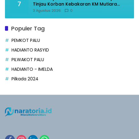
7
Tinjau Korban Kebakaran KM Mutiara
Sentosa II
3 Agustus 2026
0
Populer Tag
PEMKOT PALU
HADIANTO RASYID
PILWAKOT PALU
HADIANTO - IMELDA
Pilkada 2024