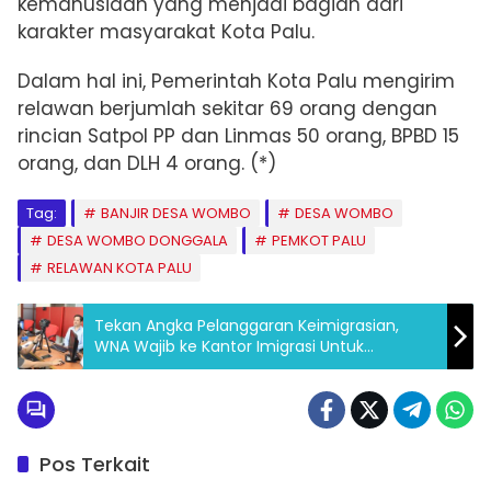
kemanusiaan yang menjadi bagian dari
karakter masyarakat Kota Palu.
Dalam hal ini, Pemerintah Kota Palu mengirim
relawan berjumlah sekitar 69 orang dengan
rincian Satpol PP dan Linmas 50 orang, BPBD 15
orang, dan DLH 4 orang. (*)
Tag:
BANJIR DESA WOMBO
DESA WOMBO
DESA WOMBO DONGGALA
PEMKOT PALU
RELAWAN KOTA PALU
Tekan Angka Pelanggaran Keimigrasian,
WNA Wajib ke Kantor Imigrasi Untuk
Perpanjangan Izin Tinggal
Pos Terkait