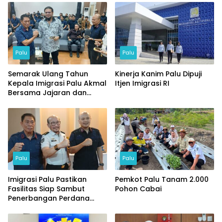
Palu
Palu
Semarak Ulang Tahun
Kinerja Kanim Palu Dipuji
Kepala Imigrasi Palu Akmal
Itjen Imigrasi RI
Bersama Jajaran dan
Tamu Spesial
Palu
Palu
Imigrasi Palu Pastikan
Pemkot Palu Tanam 2.000
Fasilitas Siap Sambut
Pohon Cabai
Penerbangan Perdana
Internasional