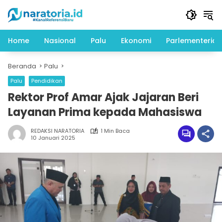
Langsung
ke
konten
Home
Nasional
Palu
Ekonomi
Parlementeria
Beranda
Palu
Palu
Pendidikan
Rektor Prof Amar Ajak Jajaran Beri
Layanan Prima kepada Mahasiswa
REDAKSI NARATORIA
1 Min Baca
10 Januari 2025