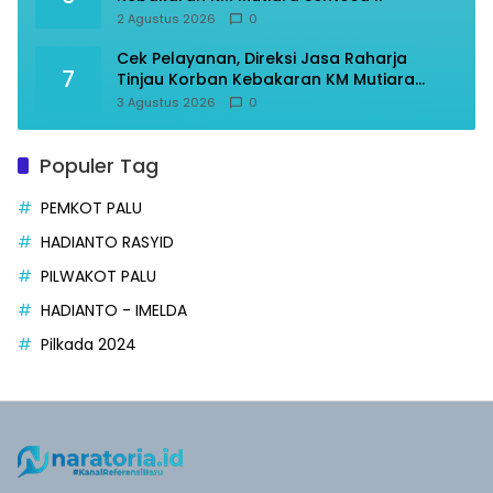
2 Agustus 2026
0
Cek Pelayanan, Direksi Jasa Raharja
7
Tinjau Korban Kebakaran KM Mutiara
Sentosa II
3 Agustus 2026
0
Populer Tag
PEMKOT PALU
HADIANTO RASYID
PILWAKOT PALU
HADIANTO - IMELDA
Pilkada 2024