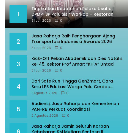
Tingkatkan Kepatuhan Pelaku Usaha,
1
DPMPTSP Palu Sisir Warkop – Restoran
31 Juli 2026
0
Jasa Raharja Raih Penghargaan Ajang
2
Transportasi Indonesia Awards 2026
31 Juli 2026
0
Kick-Off Pekan Akademik dan Dies Natalis
3
ke-45, Rektor Prof Amar: “KITA” Untad
31 Juli 2026
0
Dari Safe Run Hingga GenZmart, Cara
4
Seru LPS Edukasi Warga Palu Cerdas
Finansial
1 Agustus 2026
0
Audiensi, Jasa Raharja dan Kementerian
5
PAN-RB Perkuat Koordinasi
2 Agustus 2026
0
Jasa Raharja Jamin Seluruh Korban
6
Kebakaran KM Mutiara Sentosa II