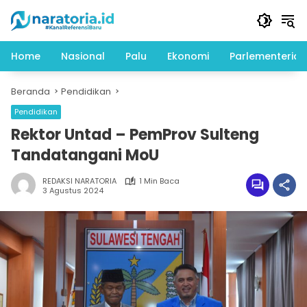
Langsung
ke
konten
Home
Nasional
Palu
Ekonomi
Parlementeria
Beranda
Pendidikan
Pendidikan
Rektor Untad – PemProv Sulteng
Tandatangani MoU
REDAKSI NARATORIA
1 Min Baca
3 Agustus 2024