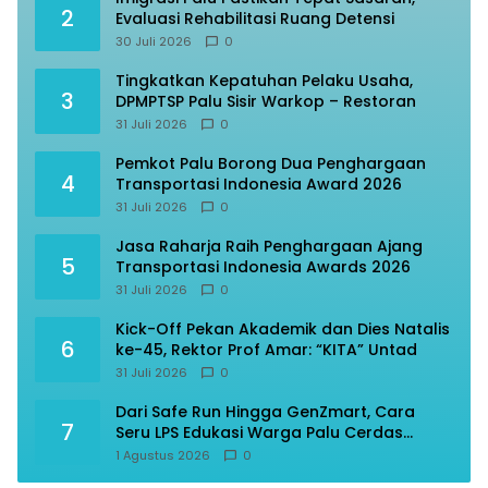
2
Evaluasi Rehabilitasi Ruang Detensi
30 Juli 2026
0
Tingkatkan Kepatuhan Pelaku Usaha,
3
DPMPTSP Palu Sisir Warkop – Restoran
31 Juli 2026
0
Pemkot Palu Borong Dua Penghargaan
4
Transportasi Indonesia Award 2026
31 Juli 2026
0
Jasa Raharja Raih Penghargaan Ajang
5
Transportasi Indonesia Awards 2026
31 Juli 2026
0
Kick-Off Pekan Akademik dan Dies Natalis
6
ke-45, Rektor Prof Amar: “KITA” Untad
31 Juli 2026
0
Dari Safe Run Hingga GenZmart, Cara
7
Seru LPS Edukasi Warga Palu Cerdas
Finansial
1 Agustus 2026
0