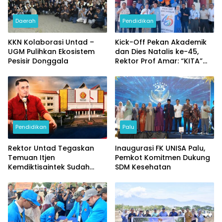
Daerah
Pendidikan
KKN Kolaborasi Untad –
Kick-Off Pekan Akademik
UGM Pulihkan Ekosistem
dan Dies Natalis ke-45,
Pesisir Donggala
Rektor Prof Amar: “KITA”
Untad
Pendidikan
Palu
Rektor Untad Tegaskan
Inaugurasi FK UNISA Palu,
Temuan Itjen
Pemkot Komitmen Dukung
Kemdiktisaintek Sudah
SDM Kesehatan
Ditindaklanjuti