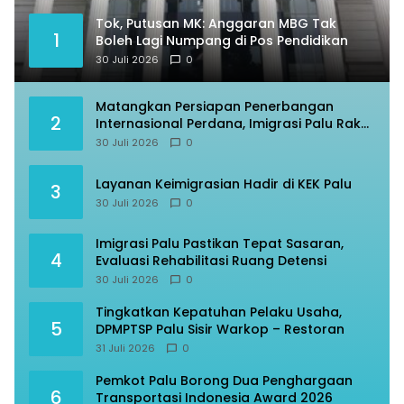
Tok, Putusan MK: Anggaran MBG Tak
1
Boleh Lagi Numpang di Pos Pendidikan
30 Juli 2026
0
Matangkan Persiapan Penerbangan
2
Internasional Perdana, Imigrasi Palu Rakor
dengan Gubernur Sulteng
30 Juli 2026
0
Layanan Keimigrasian Hadir di KEK Palu
3
30 Juli 2026
0
Imigrasi Palu Pastikan Tepat Sasaran,
4
Evaluasi Rehabilitasi Ruang Detensi
30 Juli 2026
0
Tingkatkan Kepatuhan Pelaku Usaha,
5
DPMPTSP Palu Sisir Warkop – Restoran
31 Juli 2026
0
Pemkot Palu Borong Dua Penghargaan
6
Transportasi Indonesia Award 2026