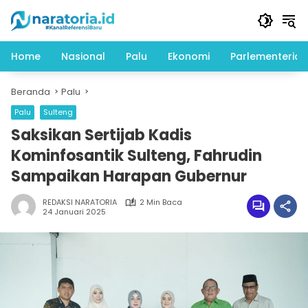
Langsung
ke
konten
Home
Nasional
Palu
Ekonomi
Parlementeria
Beranda
Palu
Palu
Sulteng
Saksikan Sertijab Kadis
Kominfosantik Sulteng, Fahrudin
Sampaikan Harapan Gubernur
REDAKSI NARATORIA
2 Min Baca
24 Januari 2025