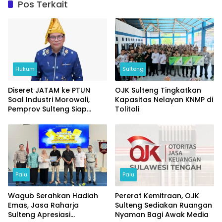
Pos Terkait
Hukum
Sulteng
Diseret JATAM ke PTUN
OJK Sulteng Tingkatkan
Soal Industri Morowali,
Kapasitas Nelayan KNMP di
Pemprov Sulteng Siap
Tolitoli
Ladeni
Palu
Palu
Wagub Serahkan Hadiah
Pererat Kemitraan, OJK
Emas, Jasa Raharja
Sulteng Sediakan Ruangan
Sulteng Apresiasi
Nyaman Bagi Awak Media