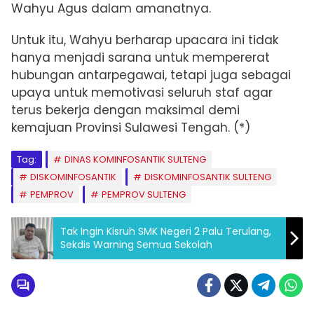
Wahyu Agus dalam amanatnya.
Untuk itu, Wahyu berharap upacara ini tidak
hanya menjadi sarana untuk mempererat
hubungan antarpegawai, tetapi juga sebagai
upaya untuk memotivasi seluruh staf agar
terus bekerja dengan maksimal demi
kemajuan Provinsi Sulawesi Tengah. (*)
Tag:
DINAS KOMINFOSANTIK SULTENG
DISKOMINFOSANTIK
DISKOMINFOSANTIK SULTENG
PEMPROV
PEMPROV SULTENG
Tak Ingin Kisruh SMK Negeri 2 Palu Terulang,
Sekdis Warning Semua Sekolah