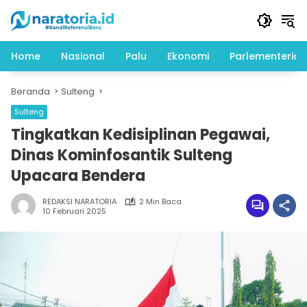
Langsung
ke
konten
Home
Nasional
Palu
Ekonomi
Parlementeria
Beranda
Sulteng
Sulteng
Tingkatkan Kedisiplinan Pegawai,
Dinas Kominfosantik Sulteng
Upacara Bendera
REDAKSI NARATORIA
2 Min Baca
10 Februari 2025