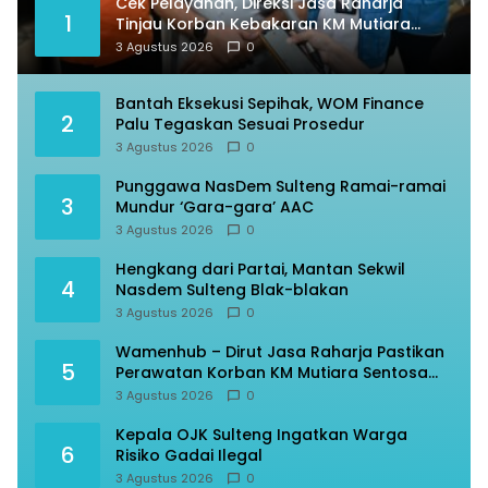
Cek Pelayanan, Direksi Jasa Raharja
1
Tinjau Korban Kebakaran KM Mutiara
Sentosa II
3 Agustus 2026
0
Bantah Eksekusi Sepihak, WOM Finance
2
Palu Tegaskan Sesuai Prosedur
3 Agustus 2026
0
Punggawa NasDem Sulteng Ramai-ramai
3
Mundur ‘Gara-gara’ AAC
3 Agustus 2026
0
Hengkang dari Partai, Mantan Sekwil
4
Nasdem Sulteng Blak-blakan
3 Agustus 2026
0
Wamenhub – Dirut Jasa Raharja Pastikan
5
Perawatan Korban KM Mutiara Sentosa
Optimal
3 Agustus 2026
0
Kepala OJK Sulteng Ingatkan Warga
6
Risiko Gadai Ilegal
3 Agustus 2026
0