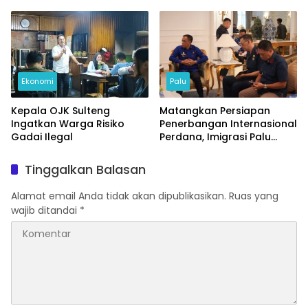
Masyarakat Taat Pajak
Ekonomi
Palu
Kepala OJK Sulteng
Matangkan Persiapan
Ingatkan Warga Risiko
Penerbangan Internasional
Gadai Ilegal
Perdana, Imigrasi Palu
Rakor dengan Gubernur
Sulteng
Tinggalkan Balasan
Alamat email Anda tidak akan dipublikasikan.
Ruas yang
wajib ditandai
*