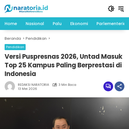
Langsung
ke
konten
Home
Nasional
Palu
Ekonomi
Parlementeria
Beranda
Pendidikan
Pendidikan
Versi Puspresnas 2026, Untad Masuk
Top 25 Kampus Paling Berprestasi di
Indonesia
REDAKSI NARATORIA
3 Min Baca
13 Mei 2026