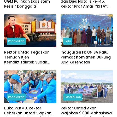
UGM Pulihkan Ekosistem
dan Dies Natalis ke-45,
Pesisir Donggala
Rektor Prof Amar: “KITA”
Untad
Pendidikan
Palu
Rektor Untad Tegaskan
Inaugurasi FK UNISA Palu,
Temuan Itjen
Pemkot Komitmen Dukung
Kemdiktisaintek Sudah
SDM Kesehatan
Ditindaklanjuti
Pendidikan
Pendidikan
Buka PKKMB, Rektor
Rektor Untad Akan
Beberkan Untad Siapkan
Wajibkan 9.000 Mahasiswa