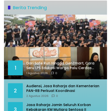
Berita Trending
Dari Safe Run Hingga GenZmart, Cara
1
Seru LPS Edukasi Warga Palu Cerdas
Finansial
1 Agustus 2026
0
Audiensi, Jasa Raharja dan Kementerian
2
PAN-RB Perkuat Koordinasi
2 Agustus 2026
0
Jasa Raharja Jamin Seluruh Korban
3
Kebakaran KM Mutiara Sentosa II