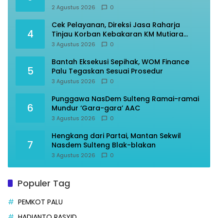
2 Agustus 2026
0
Cek Pelayanan, Direksi Jasa Raharja
4
Tinjau Korban Kebakaran KM Mutiara
Sentosa II
3 Agustus 2026
0
Bantah Eksekusi Sepihak, WOM Finance
5
Palu Tegaskan Sesuai Prosedur
3 Agustus 2026
0
Punggawa NasDem Sulteng Ramai-ramai
6
Mundur ‘Gara-gara’ AAC
3 Agustus 2026
0
Hengkang dari Partai, Mantan Sekwil
7
Nasdem Sulteng Blak-blakan
3 Agustus 2026
0
Populer Tag
PEMKOT PALU
HADIANTO RASYID