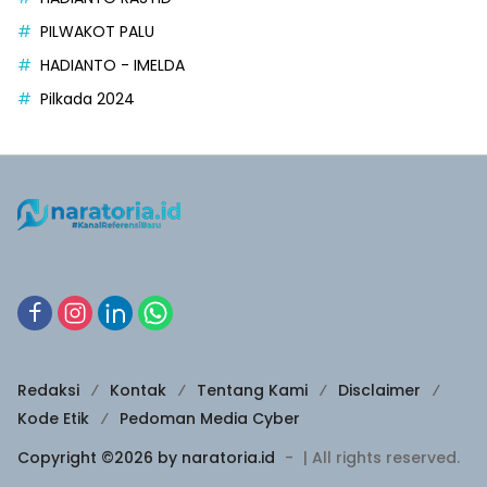
PILWAKOT PALU
HADIANTO - IMELDA
Pilkada 2024
Redaksi
Kontak
Tentang Kami
Disclaimer
Kode Etik
Pedoman Media Cyber
Copyright ©2026 by naratoria.id
-
| All rights reserved.