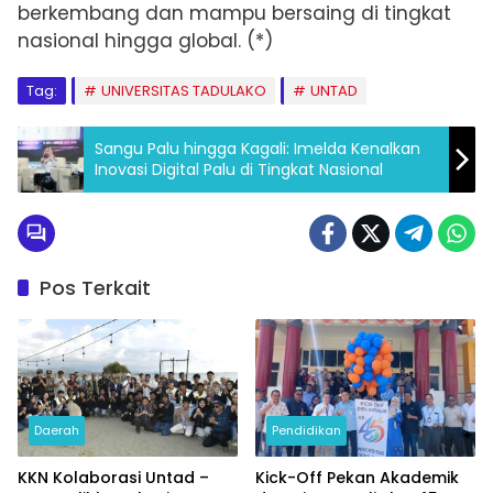
berkembang dan mampu bersaing di tingkat
nasional hingga global. (*)
Tag:
UNIVERSITAS TADULAKO
UNTAD
Sangu Palu hingga Kagali: Imelda Kenalkan
Inovasi Digital Palu di Tingkat Nasional
Pos Terkait
Daerah
Pendidikan
KKN Kolaborasi Untad –
Kick-Off Pekan Akademik